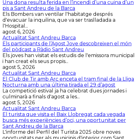
Una dona resulta ferida en l’incendi d’una cuina d’un
pis a Sant Andreu de la Barca
Els Bombers van ventilar l'habitatge després
d'evacuar la inquilina, que va ser traslladada a
l'Hospital...
agost 6, 2026
Actualitat Sant Andreu Barca
Els participants de l’Agost Jove descobreixen el món
del pòdcast a Ràdio Sant Andreu
Els joves han visitat els estudis de l'emissora municipal
i han creat els seus propis...
agost 5, 2026
Actualitat Sant Andreu Barca
El Club de Tir amb Arc enceta el tram final de la Lliga
Nocturna amb una última tirada el 29 d’agost
La competició estival ja ha celebrat dues jornades i
culminarà a finals d'agost a les...
agost 5, 2026
Actualitat Sant Andreu Barca
El turista que visita el Baix Llobregat cada vegada
busca més experiències d’oci, una oportunitat per
Sant Andreu de la Barca
L'informe del Perfil del Turista 2025 obre noves
oportunitats per als municipis d'interior com Sant...