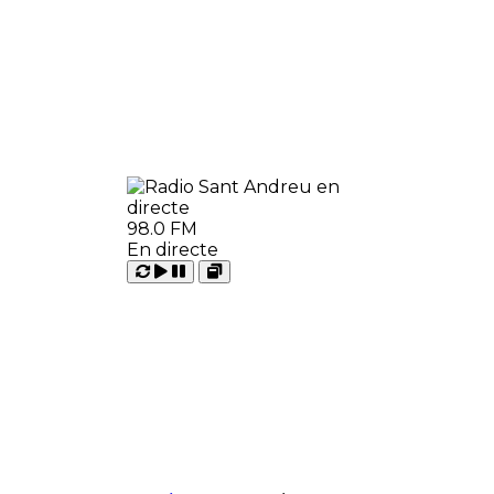
98.0 FM
En directe
Carregant
Reproduir
Open
Pausar