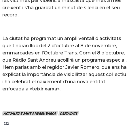
les víctimes per violència masclista que mes a mes
creixent i s’ha guardat un minut de silenci en el seu
record.
La ciutat ha programat un ampli ventall d’activitats
que tindran lloc del 2 d’octubre al 8 de novembre,
emmarcades en l’Octubre Trans. Com el 8 d’octubre,
que Ràdio Sant Andreu acollirà un programa especial.
Hem parlat amb el regidor Javier Romero, que ens ha
explicat la importància de visibilitzar aquest col·lectiu
i ha celebrat el naixement d’una nova entitat
enfocada a «teixir xarxa».
ACTUALITAT SANT ANDREU BARCA
DESTACATS
222