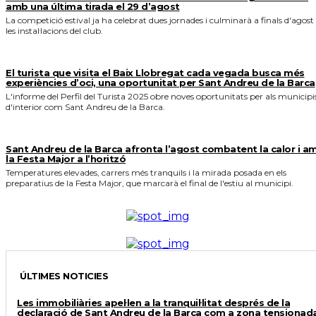
amb una última tirada el 29 d’agost
La competició estival ja ha celebrat dues jornades i culminarà a finals d'agost
les instal·lacions del club.
El turista que visita el Baix Llobregat cada vegada busca més
experiències d’oci, una oportunitat per Sant Andreu de la Barca
L'informe del Perfil del Turista 2025 obre noves oportunitats per als municipi
d'interior com Sant Andreu de la Barca.
Sant Andreu de la Barca afronta l’agost combatent la calor i a
la Festa Major a l’horitzó
Temperatures elevades, carrers més tranquils i la mirada posada en els
preparatius de la Festa Major, que marcarà el final de l'estiu al municipi.
ÚLTIMES NOTICIES
Les immobiliàries apel·len a la tranquil·litat després de la
declaració de Sant Andreu de la Barca com a zona tensionad