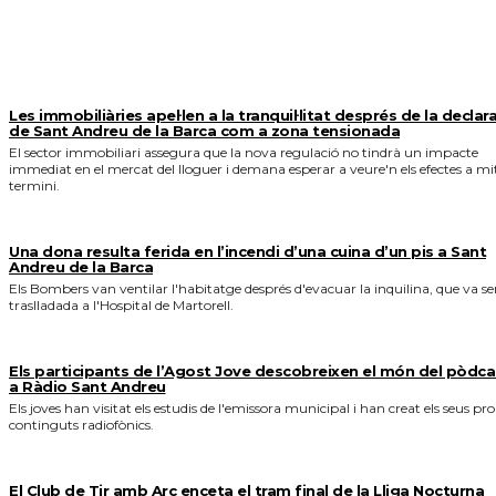
MÉS NOTICIES
Les immobiliàries apel·len a la tranquil·litat després de la declar
de Sant Andreu de la Barca com a zona tensionada
El sector immobiliari assegura que la nova regulació no tindrà un impacte
immediat en el mercat del lloguer i demana esperar a veure'n els efectes a mi
termini.
Una dona resulta ferida en l’incendi d’una cuina d’un pis a Sant
Andreu de la Barca
Els Bombers van ventilar l'habitatge després d'evacuar la inquilina, que va se
traslladada a l'Hospital de Martorell.
Els participants de l’Agost Jove descobreixen el món del pòdca
a Ràdio Sant Andreu
Els joves han visitat els estudis de l'emissora municipal i han creat els seus pro
continguts radiofònics.
El Club de Tir amb Arc enceta el tram final de la Lliga Nocturna