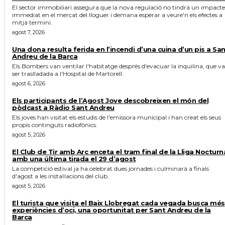
El sector immobiliari assegura que la nova regulació no tindrà un impacte
immediat en el mercat del lloguer i demana esperar a veure'n els efectes a
mitjà termini.
agost 7, 2026
Una dona resulta ferida en l’incendi d’una cuina d’un pis a Sa
Andreu de la Barca
Els Bombers van ventilar l'habitatge després d'evacuar la inquilina, que va
ser traslladada a l'Hospital de Martorell.
agost 6, 2026
Els participants de l’Agost Jove descobreixen el món del
pòdcast a Ràdio Sant Andreu
Els joves han visitat els estudis de l'emissora municipal i han creat els seus
propis continguts radiofònics.
agost 5, 2026
El Club de Tir amb Arc enceta el tram final de la Lliga Nocturn
amb una última tirada el 29 d’agost
La competició estival ja ha celebrat dues jornades i culminarà a finals
d'agost a les instal·lacions del club.
agost 5, 2026
El turista que visita el Baix Llobregat cada vegada busca més
experiències d’oci, una oportunitat per Sant Andreu de la
Barca