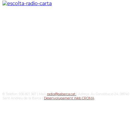
© Telèfon: 936 821 367 | Mail:
radio@sabarca.cat
| Adreça: Av Constitució 24, 08740
Sant Andreu de la Barca |
Desenvolupament Web CROMA