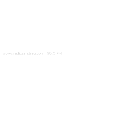
www.radiosandreu.com · 98.0 FM