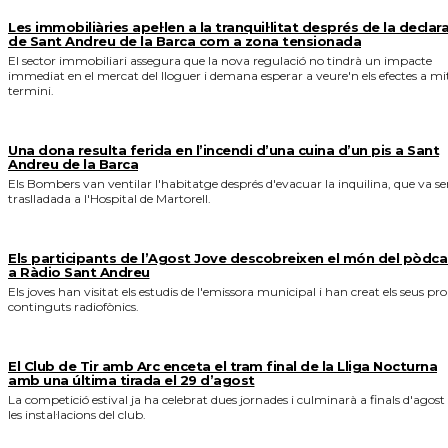
Les immobiliàries apel·len a la tranquil·litat després de la declar
de Sant Andreu de la Barca com a zona tensionada
El sector immobiliari assegura que la nova regulació no tindrà un impacte
immediat en el mercat del lloguer i demana esperar a veure'n els efectes a mi
termini.
Una dona resulta ferida en l’incendi d’una cuina d’un pis a Sant
Andreu de la Barca
Els Bombers van ventilar l'habitatge després d'evacuar la inquilina, que va se
traslladada a l'Hospital de Martorell.
Els participants de l’Agost Jove descobreixen el món del pòdca
a Ràdio Sant Andreu
Els joves han visitat els estudis de l'emissora municipal i han creat els seus pro
continguts radiofònics.
El Club de Tir amb Arc enceta el tram final de la Lliga Nocturna
amb una última tirada el 29 d’agost
La competició estival ja ha celebrat dues jornades i culminarà a finals d'agost
les instal·lacions del club.