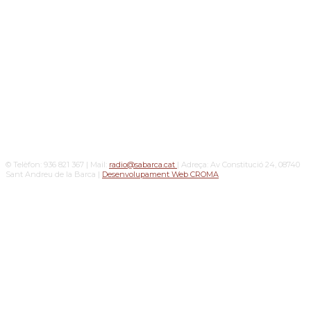
© Telèfon: 936 821 367 | Mail:
radio@sabarca.cat
| Adreça: Av Constitució 24, 08740
Sant Andreu de la Barca |
Desenvolupament Web CROMA