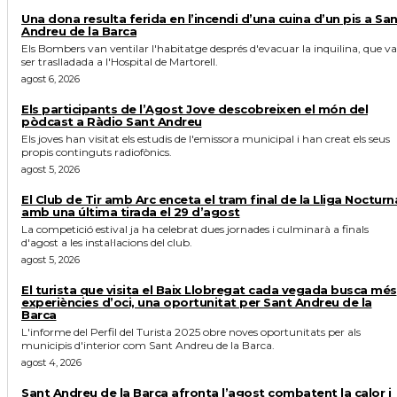
Una dona resulta ferida en l’incendi d’una cuina d’un pis a Sa
Andreu de la Barca
Els Bombers van ventilar l'habitatge després d'evacuar la inquilina, que va
ser traslladada a l'Hospital de Martorell.
agost 6, 2026
Els participants de l’Agost Jove descobreixen el món del
pòdcast a Ràdio Sant Andreu
Els joves han visitat els estudis de l'emissora municipal i han creat els seus
propis continguts radiofònics.
agost 5, 2026
El Club de Tir amb Arc enceta el tram final de la Lliga Nocturn
amb una última tirada el 29 d’agost
La competició estival ja ha celebrat dues jornades i culminarà a finals
d'agost a les instal·lacions del club.
agost 5, 2026
El turista que visita el Baix Llobregat cada vegada busca més
experiències d’oci, una oportunitat per Sant Andreu de la
Barca
L'informe del Perfil del Turista 2025 obre noves oportunitats per als
municipis d'interior com Sant Andreu de la Barca.
agost 4, 2026
Sant Andreu de la Barca afronta l’agost combatent la calor i