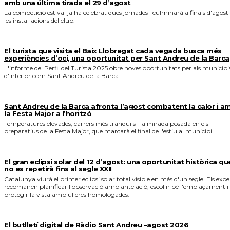
amb una última tirada el 29 d’agost
La competició estival ja ha celebrat dues jornades i culminarà a finals d'agost
les instal·lacions del club.
El turista que visita el Baix Llobregat cada vegada busca més
experiències d’oci, una oportunitat per Sant Andreu de la Barca
L'informe del Perfil del Turista 2025 obre noves oportunitats per als municipi
d'interior com Sant Andreu de la Barca.
Sant Andreu de la Barca afronta l’agost combatent la calor i a
la Festa Major a l’horitzó
Temperatures elevades, carrers més tranquils i la mirada posada en els
preparatius de la Festa Major, que marcarà el final de l'estiu al municipi.
El gran eclipsi solar del 12 d’agost: una oportunitat històrica qu
no es repetirà fins al segle XXII
Catalunya viurà el primer eclipsi solar total visible en més d'un segle. Els expe
recomanen planificar l'observació amb antelació, escollir bé l'emplaçament i
protegir la vista amb ulleres homologades.
El butlletí digital de Ràdio Sant Andreu –agost 2026