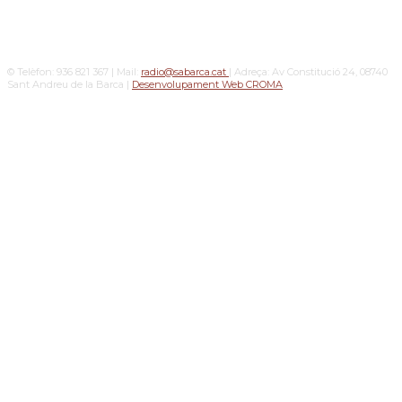
© Telèfon: 936 821 367 | Mail:
radio@sabarca.cat
| Adreça: Av Constitució 24, 08740
Sant Andreu de la Barca |
Desenvolupament Web CROMA