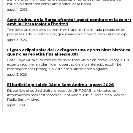
municipis d'interior com Sant Andreu de la Barca.
agost 4, 2026
Sant Andreu de la Barca afronta l’agost combatent la calor i
amb la Festa Major a l’horitzó
Temperatures elevades, carrers més tranquils i la mirada posada en els
preparatius de la Festa Major, que marcarà el final de l'estiu al municipi.
agost 3, 2026
El gran eclipsi solar del 12 d’agost: una oportunitat històrica
que no es repetirà fins al segle XXII
Catalunya viurà el primer eclipsi solar total visible en més d'un segle. Els
experts recomanen planificar l'observació amb antelació, escollir bé
l'emplaçament i protegir la vista amb ulleres homologades.
agost 3, 2026
El butlletí digital de Ràdio Sant Andreu –agost 2026
Disponible el butlletí digital d'agost de L’INFOSAB, amb totes les
informacions més destacades de Sant Andreu de la Barca recollides per
Ràdio Sant Andreu.
agost 1, 2026