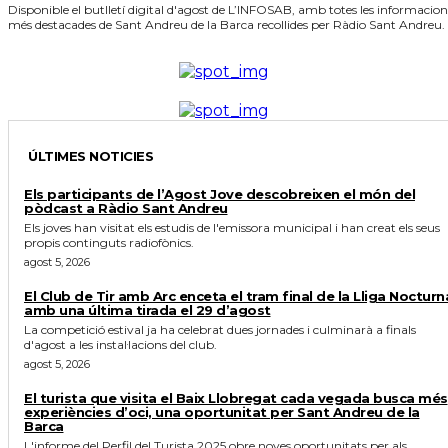
Disponible el butlletí digital d'agost de L’INFOSAB, amb totes les informacion
més destacades de Sant Andreu de la Barca recollides per Ràdio Sant Andreu.
ÚLTIMES NOTICIES
Els participants de l’Agost Jove descobreixen el món del
pòdcast a Ràdio Sant Andreu
Els joves han visitat els estudis de l'emissora municipal i han creat els seus
propis continguts radiofònics.
agost 5, 2026
El Club de Tir amb Arc enceta el tram final de la Lliga Nocturn
amb una última tirada el 29 d’agost
La competició estival ja ha celebrat dues jornades i culminarà a finals
d'agost a les instal·lacions del club.
agost 5, 2026
El turista que visita el Baix Llobregat cada vegada busca més
experiències d’oci, una oportunitat per Sant Andreu de la
Barca
L'informe del Perfil del Turista 2025 obre noves oportunitats per als