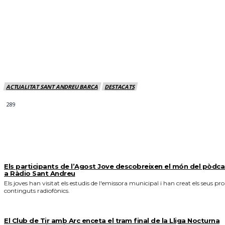
ACTUALITAT SANT ANDREU BARCA
DESTACATS
289
MÉS NOTICIES
Els participants de l’Agost Jove descobreixen el món del pòdca
a Ràdio Sant Andreu
Els joves han visitat els estudis de l'emissora municipal i han creat els seus pro
continguts radiofònics.
El Club de Tir amb Arc enceta el tram final de la Lliga Nocturna