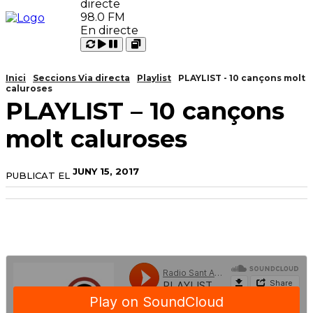
98.0 FM
En directe
Carregant
Reproduir
Open
Pausar
Inici
Seccions Via directa
Playlist
PLAYLIST - 10 cançons molt
caluroses
PLAYLIST – 10 cançons
molt caluroses
JUNY 15, 2017
PUBLICAT EL