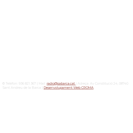
© Telèfon: 936 821 367 | Mail:
radio@sabarca.cat
| Adreça: Av Constitució 24, 08740
Sant Andreu de la Barca |
Desenvolupament Web CROMA