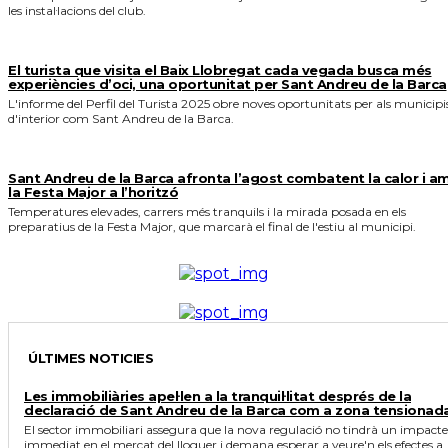
les instal·lacions del club.
El turista que visita el Baix Llobregat cada vegada busca més
experiències d’oci, una oportunitat per Sant Andreu de la Barca
L'informe del Perfil del Turista 2025 obre noves oportunitats per als municipi
d'interior com Sant Andreu de la Barca.
Sant Andreu de la Barca afronta l’agost combatent la calor i a
la Festa Major a l’horitzó
Temperatures elevades, carrers més tranquils i la mirada posada en els
preparatius de la Festa Major, que marcarà el final de l'estiu al municipi.
ÚLTIMES NOTICIES
Les immobiliàries apel·len a la tranquil·litat després de la
declaració de Sant Andreu de la Barca com a zona tensionad
El sector immobiliari assegura que la nova regulació no tindrà un impacte
immediat en el mercat del lloguer i demana esperar a veure'n els efectes a