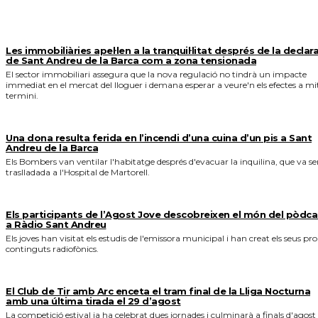
MÉS NOTICIES
Les immobiliàries apel·len a la tranquil·litat després de la declar
de Sant Andreu de la Barca com a zona tensionada
El sector immobiliari assegura que la nova regulació no tindrà un impacte
immediat en el mercat del lloguer i demana esperar a veure'n els efectes a mi
termini.
Una dona resulta ferida en l’incendi d’una cuina d’un pis a Sant
Andreu de la Barca
Els Bombers van ventilar l'habitatge després d'evacuar la inquilina, que va se
traslladada a l'Hospital de Martorell.
Els participants de l’Agost Jove descobreixen el món del pòdca
a Ràdio Sant Andreu
Els joves han visitat els estudis de l'emissora municipal i han creat els seus pro
continguts radiofònics.
El Club de Tir amb Arc enceta el tram final de la Lliga Nocturna
amb una última tirada el 29 d’agost
La competició estival ja ha celebrat dues jornades i culminarà a finals d'agost