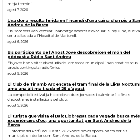
mitjà termini.
agost 7, 2026
Una dona resulta ferida en l’incendi d’una cuina d’un pis a Sa
Andreu de la Barca
Els Bombers van ventilar l'habitatge després d'evacuar la inquilina, que va
ser traslladada a l'Hospital de Martorell.
agost 6, 2026
Els participants de l’Agost Jove descobreixen el món del
pòdcast a Ràdio Sant Andreu
Els joves han visitat els estudis de l'emissora municipal i han creat els seus
propis continguts radiofònics.
agost 5, 2026
El Club de Tir amb Arc enceta el tram final de la Lliga Nocturn
amb una última tirada el 29 d’agost
La competició estival ja ha celebrat dues jornades i culminarà a finals
d'agost a les instal·lacions del club.
agost 5, 2026
El turista que visita el Baix Llobregat cada vegada busca més
experiències d’oci, una oportunitat per Sant Andreu de la
Barca
L'informe del Perfil del Turista 2025 obre noves oportunitats per als
municipis d'interior com Sant Andreu de la Barca.