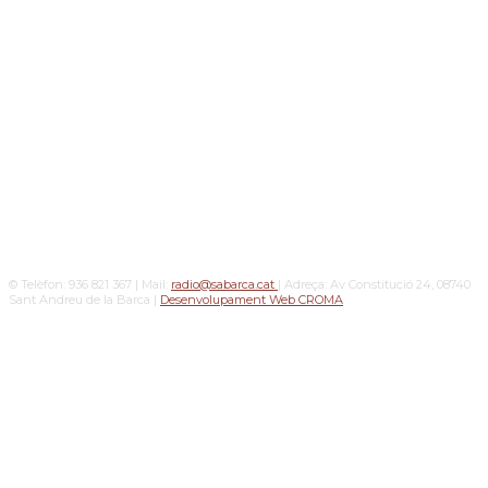
© Telèfon: 936 821 367 | Mail:
radio@sabarca.cat
| Adreça: Av Constitució 24, 08740
Sant Andreu de la Barca |
Desenvolupament Web CROMA