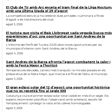
El Club de Tir amb Arc enceta el tram final de la Lliga Nocturn
amb una última tirada el 29 d’agost
La competició estival ja ha celebrat dues jornades i culminarà a finals
d'agost a les instal·lacions del club.
agost 5, 2026
El turista que visita el Baix Llobregat cada vegada busca més
experiències d’oci, una oportunitat per Sant Andreu de la
Barca
L'informe del Perfil del Turista 2025 obre noves oportunitats per als
municipis d'interior com Sant Andreu de la Barca.
agost 4, 2026
Sant Andreu de la Barca afronta l’agost combatent la calor i
amb la Festa Major a l’horitzó
Temperatures elevades, carrers més tranquils i la mirada posada en els
preparatius de la Festa Major, que marcarà el final de l'estiu al municipi.
agost 3, 2026
El gran eclipsi solar del 12 d’agost: una oportunitat històrica
que no es repetirà fins al segle XXII
Catalunya viurà el primer eclipsi solar total visible en més d'un segle. Els
experts recomanen planificar l'observació amb antelació, escollir bé
l'emplaçament i protegir la vista amb ulleres homologades.
agost 3, 2026