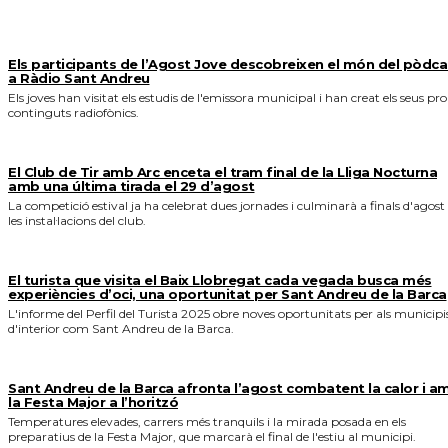
MÉS NOTICIES
Els participants de l’Agost Jove descobreixen el món del pòdca
a Ràdio Sant Andreu
Els joves han visitat els estudis de l'emissora municipal i han creat els seus pro
continguts radiofònics.
El Club de Tir amb Arc enceta el tram final de la Lliga Nocturna
amb una última tirada el 29 d’agost
La competició estival ja ha celebrat dues jornades i culminarà a finals d'agost
les instal·lacions del club.
El turista que visita el Baix Llobregat cada vegada busca més
experiències d’oci, una oportunitat per Sant Andreu de la Barca
L'informe del Perfil del Turista 2025 obre noves oportunitats per als municipi
d'interior com Sant Andreu de la Barca.
Sant Andreu de la Barca afronta l’agost combatent la calor i a
la Festa Major a l’horitzó
Temperatures elevades, carrers més tranquils i la mirada posada en els
preparatius de la Festa Major, que marcarà el final de l'estiu al municipi.