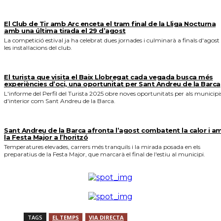
El Club de Tir amb Arc enceta el tram final de la Lliga Nocturna
amb una última tirada el 29 d’agost
La competició estival ja ha celebrat dues jornades i culminarà a finals d'agost
les instal·lacions del club.
El turista que visita el Baix Llobregat cada vegada busca més
experiències d’oci, una oportunitat per Sant Andreu de la Barca
L'informe del Perfil del Turista 2025 obre noves oportunitats per als municipi
d'interior com Sant Andreu de la Barca.
Sant Andreu de la Barca afronta l’agost combatent la calor i a
la Festa Major a l’horitzó
Temperatures elevades, carrers més tranquils i la mirada posada en els
preparatius de la Festa Major, que marcarà el final de l'estiu al municipi.
TAGS
EL TEMPS
VIA DIRECTA