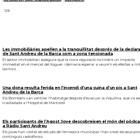
126
MÉS NOTICIES
Les immobiliàries apel·len a la tranquil·litat després de la declar
de Sant Andreu de la Barca com a zona tensionada
El sector immobiliari assegura que la nova regulació no tindrà un impacte
immediat en el mercat del lloguer i demana esperar a veure'n els efectes a mi
termini.
Una dona resulta ferida en l’incendi d’una cuina d’un pis a Sant
Andreu de la Barca
Els Bombers van ventilar l'habitatge després d'evacuar la inquilina, que va se
traslladada a l'Hospital de Martorell.
Els participants de l’Agost Jove descobreixen el món del pòdca
a Ràdio Sant Andreu
Els joves han visitat els estudis de l'emissora municipal i han creat els seus pro
continguts radiofònics.