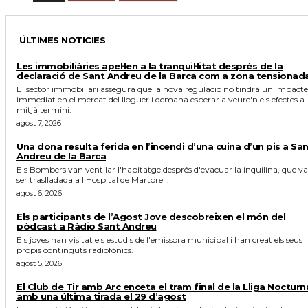
ÚLTIMES NOTICIES
Les immobiliàries apel·len a la tranquil·litat després de la
declaració de Sant Andreu de la Barca com a zona tensionad
El sector immobiliari assegura que la nova regulació no tindrà un impacte
immediat en el mercat del lloguer i demana esperar a veure'n els efectes a
mitjà termini.
agost 7, 2026
Una dona resulta ferida en l’incendi d’una cuina d’un pis a Sa
Andreu de la Barca
Els Bombers van ventilar l'habitatge després d'evacuar la inquilina, que va
ser traslladada a l'Hospital de Martorell.
agost 6, 2026
Els participants de l’Agost Jove descobreixen el món del
pòdcast a Ràdio Sant Andreu
Els joves han visitat els estudis de l'emissora municipal i han creat els seus
propis continguts radiofònics.
agost 5, 2026
El Club de Tir amb Arc enceta el tram final de la Lliga Nocturn
amb una última tirada el 29 d’agost