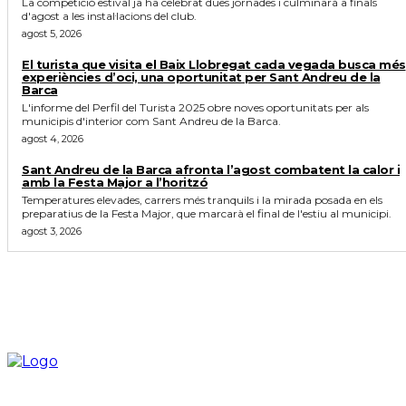
La competició estival ja ha celebrat dues jornades i culminarà a finals
d'agost a les instal·lacions del club.
agost 5, 2026
El turista que visita el Baix Llobregat cada vegada busca més
experiències d’oci, una oportunitat per Sant Andreu de la
Barca
L'informe del Perfil del Turista 2025 obre noves oportunitats per als
municipis d'interior com Sant Andreu de la Barca.
agost 4, 2026
Sant Andreu de la Barca afronta l’agost combatent la calor i
amb la Festa Major a l’horitzó
Temperatures elevades, carrers més tranquils i la mirada posada en els
preparatius de la Festa Major, que marcarà el final de l'estiu al municipi.
agost 3, 2026