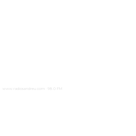
www.radiosandreu.com · 98.0 FM