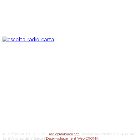
© Telèfon: 936 821 367 | Mail:
radio@sabarca.cat
| Adreça: Av Constitució 24, 08740
Sant Andreu de la Barca |
Desenvolupament Web CROMA