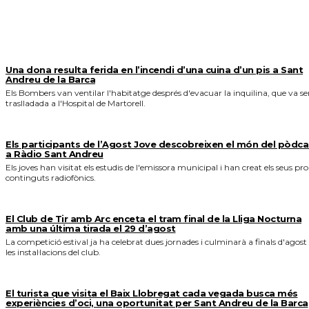
MÉS NOTICIES
Una dona resulta ferida en l’incendi d’una cuina d’un pis a Sant
Andreu de la Barca
Els Bombers van ventilar l'habitatge després d'evacuar la inquilina, que va se
traslladada a l'Hospital de Martorell.
Els participants de l’Agost Jove descobreixen el món del pòdca
a Ràdio Sant Andreu
Els joves han visitat els estudis de l'emissora municipal i han creat els seus pro
continguts radiofònics.
El Club de Tir amb Arc enceta el tram final de la Lliga Nocturna
amb una última tirada el 29 d’agost
La competició estival ja ha celebrat dues jornades i culminarà a finals d'agost
les instal·lacions del club.
El turista que visita el Baix Llobregat cada vegada busca més
experiències d’oci, una oportunitat per Sant Andreu de la Barca