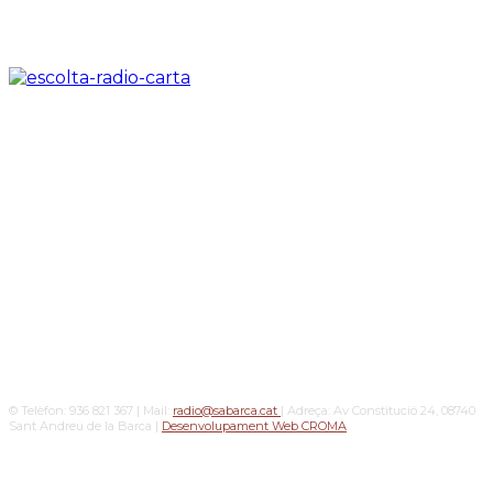
© Telèfon: 936 821 367 | Mail:
radio@sabarca.cat
| Adreça: Av Constitució 24, 08740
Sant Andreu de la Barca |
Desenvolupament Web CROMA