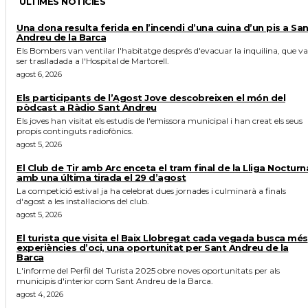
ÚLTIMES NOTICIES
Una dona resulta ferida en l’incendi d’una cuina d’un pis a Sa
Andreu de la Barca
Els Bombers van ventilar l'habitatge després d'evacuar la inquilina, que va
ser traslladada a l'Hospital de Martorell.
agost 6, 2026
Els participants de l’Agost Jove descobreixen el món del
pòdcast a Ràdio Sant Andreu
Els joves han visitat els estudis de l'emissora municipal i han creat els seus
propis continguts radiofònics.
agost 5, 2026
El Club de Tir amb Arc enceta el tram final de la Lliga Nocturn
amb una última tirada el 29 d’agost
La competició estival ja ha celebrat dues jornades i culminarà a finals
d'agost a les instal·lacions del club.
agost 5, 2026
El turista que visita el Baix Llobregat cada vegada busca més
experiències d’oci, una oportunitat per Sant Andreu de la
Barca
L'informe del Perfil del Turista 2025 obre noves oportunitats per als
municipis d'interior com Sant Andreu de la Barca.
agost 4, 2026