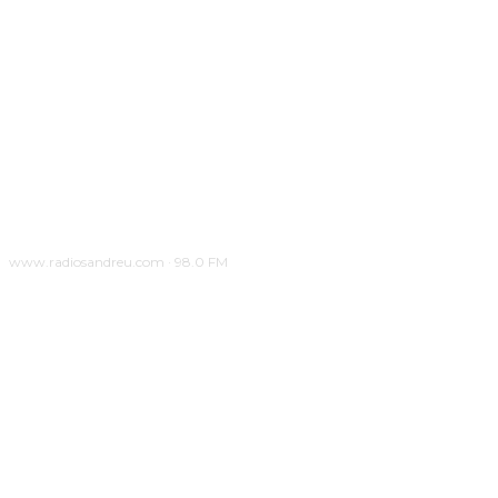
www.radiosandreu.com · 98.0 FM