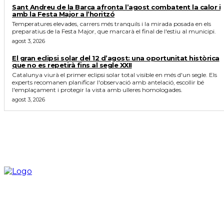
Sant Andreu de la Barca afronta l’agost combatent la calor i
amb la Festa Major a l’horitzó
Temperatures elevades, carrers més tranquils i la mirada posada en els
preparatius de la Festa Major, que marcarà el final de l'estiu al municipi.
agost 3, 2026
El gran eclipsi solar del 12 d’agost: una oportunitat històrica
que no es repetirà fins al segle XXII
Catalunya viurà el primer eclipsi solar total visible en més d'un segle. Els
experts recomanen planificar l'observació amb antelació, escollir bé
l'emplaçament i protegir la vista amb ulleres homologades.
agost 3, 2026