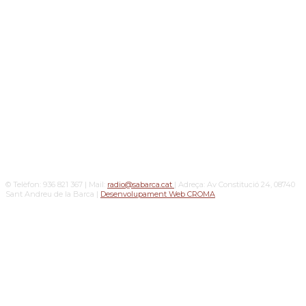
© Telèfon: 936 821 367 | Mail:
radio@sabarca.cat
| Adreça: Av Constitució 24, 08740
Sant Andreu de la Barca |
Desenvolupament Web CROMA