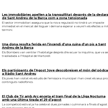
Les immobiliàries apel·len a la tranquil·litat després de la declar
de Sant Andreu de la Barca com a zona tensionada
El sector immobiliari assegura que la nova regulació no tindrà un impacte
immediat en el mercat del lloguer i demana esperar a veure'n els efectes a mi
termini.
Una dona resulta ferida en l’incendi d’una cuina d’un pis a Sant
Andreu de la Barca
Els Bombers van ventilar l'habitatge després d'evacuar la inquilina, que va se
traslladada a l'Hospital de Martorell.
Els participants de l’Agost Jove descobreixen el món del pòdca
a Ràdio Sant Andreu
Els joves han visitat els estudis de l'emissora municipal i han creat els seus pro
continguts radiofònics.
El Club de Tir amb Arc enceta el tram final de la Lliga Nocturna
amb una última tirada el 29 d’agost
La competició estival ja ha celebrat dues jornades i culminarà a finals d'agost
les instal·lacions del club.