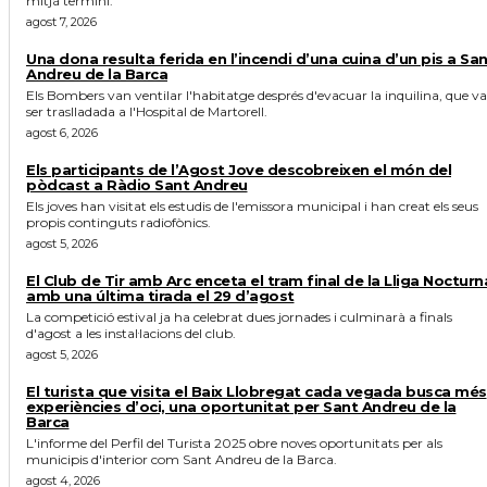
mitjà termini.
agost 7, 2026
Una dona resulta ferida en l’incendi d’una cuina d’un pis a Sa
Andreu de la Barca
Els Bombers van ventilar l'habitatge després d'evacuar la inquilina, que va
ser traslladada a l'Hospital de Martorell.
agost 6, 2026
Els participants de l’Agost Jove descobreixen el món del
pòdcast a Ràdio Sant Andreu
Els joves han visitat els estudis de l'emissora municipal i han creat els seus
propis continguts radiofònics.
agost 5, 2026
El Club de Tir amb Arc enceta el tram final de la Lliga Nocturn
amb una última tirada el 29 d’agost
La competició estival ja ha celebrat dues jornades i culminarà a finals
d'agost a les instal·lacions del club.
agost 5, 2026
El turista que visita el Baix Llobregat cada vegada busca més
experiències d’oci, una oportunitat per Sant Andreu de la
Barca
L'informe del Perfil del Turista 2025 obre noves oportunitats per als
municipis d'interior com Sant Andreu de la Barca.
agost 4, 2026