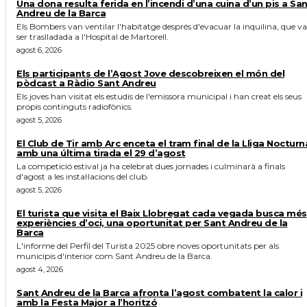
Una dona resulta ferida en l’incendi d’una cuina d’un pis a Sa
Andreu de la Barca
Els Bombers van ventilar l'habitatge després d'evacuar la inquilina, que va
ser traslladada a l'Hospital de Martorell.
agost 6, 2026
Els participants de l’Agost Jove descobreixen el món del
pòdcast a Ràdio Sant Andreu
Els joves han visitat els estudis de l'emissora municipal i han creat els seus
propis continguts radiofònics.
agost 5, 2026
El Club de Tir amb Arc enceta el tram final de la Lliga Nocturn
amb una última tirada el 29 d’agost
La competició estival ja ha celebrat dues jornades i culminarà a finals
d'agost a les instal·lacions del club.
agost 5, 2026
El turista que visita el Baix Llobregat cada vegada busca més
experiències d’oci, una oportunitat per Sant Andreu de la
Barca
L'informe del Perfil del Turista 2025 obre noves oportunitats per als
municipis d'interior com Sant Andreu de la Barca.
agost 4, 2026
Sant Andreu de la Barca afronta l’agost combatent la calor i
amb la Festa Major a l’horitzó