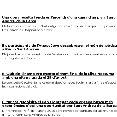
MÉS NOTICIES
Una dona resulta ferida en l’incendi d’una cuina d’un pis a Sant
Andreu de la Barca
Els Bombers van ventilar l'habitatge després d'evacuar la inquilina, que va se
traslladada a l'Hospital de Martorell.
Els participants de l’Agost Jove descobreixen el món del pòdca
a Ràdio Sant Andreu
Els joves han visitat els estudis de l'emissora municipal i han creat els seus pro
continguts radiofònics.
El Club de Tir amb Arc enceta el tram final de la Lliga Nocturna
amb una última tirada el 29 d’agost
La competició estival ja ha celebrat dues jornades i culminarà a finals d'agost
les instal·lacions del club.
El turista que visita el Baix Llobregat cada vegada busca més
experiències d’oci, una oportunitat per Sant Andreu de la Barca
L'informe del Perfil del Turista 2025 obre noves oportunitats per als municipi
d'interior com Sant Andreu de la Barca.