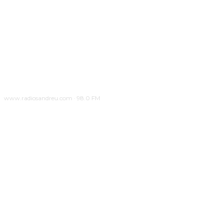
www.radiosandreu.com · 98.0 FM