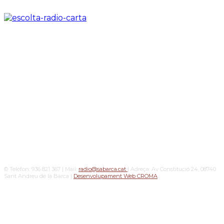
© Telèfon: 936 821 367 | Mail:
radio@sabarca.cat
| Adreça: Av Constitució 24, 08740
Sant Andreu de la Barca |
Desenvolupament Web CROMA