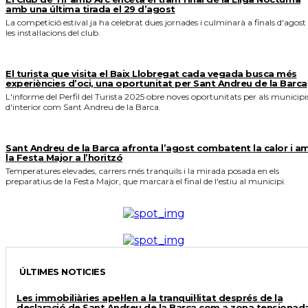
amb una última tirada el 29 d’agost
La competició estival ja ha celebrat dues jornades i culminarà a finals d'agost
les instal·lacions del club.
El turista que visita el Baix Llobregat cada vegada busca més
experiències d’oci, una oportunitat per Sant Andreu de la Barca
L'informe del Perfil del Turista 2025 obre noves oportunitats per als municipi
d'interior com Sant Andreu de la Barca.
Sant Andreu de la Barca afronta l’agost combatent la calor i a
la Festa Major a l’horitzó
Temperatures elevades, carrers més tranquils i la mirada posada en els
preparatius de la Festa Major, que marcarà el final de l'estiu al municipi.
ÚLTIMES NOTICIES
Les immobiliàries apel·len a la tranquil·litat després de la
declaració de Sant Andreu de la Barca com a zona tensionad