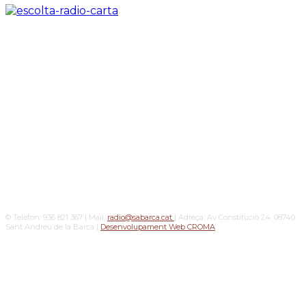
© Telèfon: 936 821 367 | Mail:
radio@sabarca.cat
| Adreça: Av Constitució 24, 08740
Sant Andreu de la Barca |
Desenvolupament Web CROMA