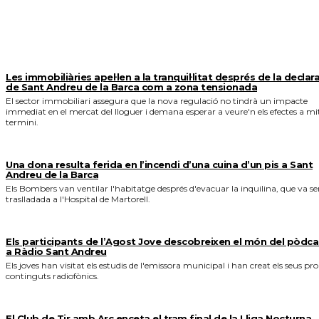
MÉS NOTICIES
Les immobiliàries apel·len a la tranquil·litat després de la declar
de Sant Andreu de la Barca com a zona tensionada
El sector immobiliari assegura que la nova regulació no tindrà un impacte
immediat en el mercat del lloguer i demana esperar a veure'n els efectes a mi
termini.
Una dona resulta ferida en l’incendi d’una cuina d’un pis a Sant
Andreu de la Barca
Els Bombers van ventilar l'habitatge després d'evacuar la inquilina, que va se
traslladada a l'Hospital de Martorell.
Els participants de l’Agost Jove descobreixen el món del pòdca
a Ràdio Sant Andreu
Els joves han visitat els estudis de l'emissora municipal i han creat els seus pro
continguts radiofònics.
El Club de Tir amb Arc enceta el tram final de la Lliga Nocturna