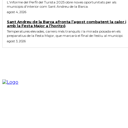
L'informe del Perfil del Turista 2025 obre noves oportunitats per als
municipis d'interior com Sant Andreu de la Barca.
agost 4, 2026
Sant Andreu de la Barca afronta l’agost combatent la calor i
amb la Festa Major a l’horitzó
Temperatures elevades, carrers més tranquils i la mirada posada en els
preparatius de la Festa Major, que marcarà el final de l'estiu al municipi.
agost 3, 2026