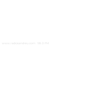
www.radiosandreu.com · 98.0 FM