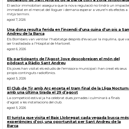
El sector immobiliari assegura que la nova regulació no tindrà un impacte
immediat en el mercat del lloguer i demana esperar a veure'n els efectes a
mitjà termini.
agost 7, 2026
Una dona resulta ferida en l’incendi d’una cuina d’un pis a Sa
Andreu de la Barca
Els Bombers van ventilar l'habitatge després d'evacuar la inquilina, que va
ser traslladada a l'Hospital de Martorell.
agost 6, 2026
Els participants de l’Agost Jove descobreixen el món del
pòdcast a Ràdio Sant Andreu
Els joves han visitat els estudis de l'emissora municipal i han creat els seus
propis continguts radiofònics.
agost 5, 2026
El Club de Tir amb Arc enceta el tram final de la Lliga Nocturn
amb una última tirada el 29 d’agost
La competició estival ja ha celebrat dues jornades i culminarà a finals
d'agost a les instal·lacions del club.
agost 5, 2026
El turista que visita el Baix Llobregat cada vegada busca més
experiències d’oci, una oportunitat per Sant Andreu de la
Barca