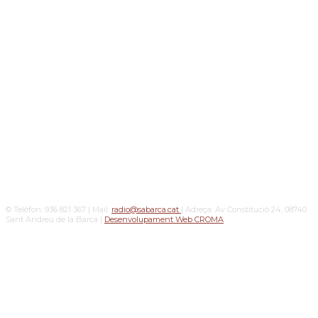
© Telèfon: 936 821 367 | Mail:
radio@sabarca.cat
| Adreça: Av Constitució 24, 08740
Sant Andreu de la Barca |
Desenvolupament Web CROMA