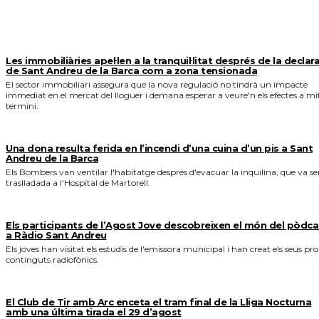
MÉS NOTICIES
Les immobiliàries apel·len a la tranquil·litat després de la declar
de Sant Andreu de la Barca com a zona tensionada
El sector immobiliari assegura que la nova regulació no tindrà un impacte
immediat en el mercat del lloguer i demana esperar a veure'n els efectes a mi
termini.
Una dona resulta ferida en l’incendi d’una cuina d’un pis a Sant
Andreu de la Barca
Els Bombers van ventilar l'habitatge després d'evacuar la inquilina, que va se
traslladada a l'Hospital de Martorell.
Els participants de l’Agost Jove descobreixen el món del pòdca
a Ràdio Sant Andreu
Els joves han visitat els estudis de l'emissora municipal i han creat els seus pro
continguts radiofònics.
El Club de Tir amb Arc enceta el tram final de la Lliga Nocturna
amb una última tirada el 29 d’agost