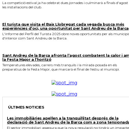
La competició estival ja ha celebrat dues jornades i culminarà a finals d'agost
les instal·lacions del club.
El turista que visita el Baix Llobregat cada vegada busca més
experiències d’oci, una oportunitat per Sant Andreu de la Barca
L'informe del Perfil del Turista 2025 obre noves oportunitats per als municipi
d'interior com Sant Andreu de la Barca.
Sant Andreu de la Barca afronta l’agost combatent la calor i a
la Festa Major a l’horitzó
Temperatures elevades, carrers més tranquils i la mirada posada en els
preparatius de la Festa Major, que marcarà el final de l'estiu al municipi.
ÚLTIMES NOTICIES
Les immobiliàries apel·len a la tranquil·litat després de la
declaració de Sant Andreu de la Barca com a zona tensionad
El sector immobiliari assegura que la nova regulació no tindrà un impacte