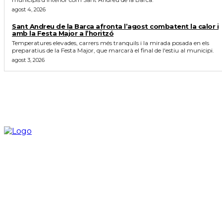
agost 4, 2026
Sant Andreu de la Barca afronta l’agost combatent la calor i
amb la Festa Major a l’horitzó
Temperatures elevades, carrers més tranquils i la mirada posada en els
preparatius de la Festa Major, que marcarà el final de l'estiu al municipi.
agost 3, 2026