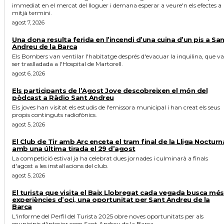
immediat en el mercat del lloguer i demana esperar a veure'n els efectes a
mitjà termini.
agost 7, 2026
Una dona resulta ferida en l’incendi d’una cuina d’un pis a Sa
Andreu de la Barca
Els Bombers van ventilar l'habitatge després d'evacuar la inquilina, que va
ser traslladada a l'Hospital de Martorell.
agost 6, 2026
Els participants de l’Agost Jove descobreixen el món del
pòdcast a Ràdio Sant Andreu
Els joves han visitat els estudis de l'emissora municipal i han creat els seus
propis continguts radiofònics.
agost 5, 2026
El Club de Tir amb Arc enceta el tram final de la Lliga Nocturn
amb una última tirada el 29 d’agost
La competició estival ja ha celebrat dues jornades i culminarà a finals
d'agost a les instal·lacions del club.
agost 5, 2026
El turista que visita el Baix Llobregat cada vegada busca més
experiències d’oci, una oportunitat per Sant Andreu de la
Barca
L'informe del Perfil del Turista 2025 obre noves oportunitats per als
municipis d'interior com Sant Andreu de la Barca.