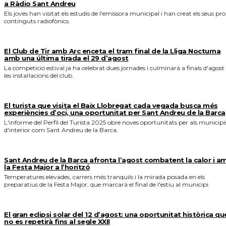
a Ràdio Sant Andreu
Els joves han visitat els estudis de l'emissora municipal i han creat els seus pro
continguts radiofònics.
El Club de Tir amb Arc enceta el tram final de la Lliga Nocturna
amb una última tirada el 29 d’agost
La competició estival ja ha celebrat dues jornades i culminarà a finals d'agost
les instal·lacions del club.
El turista que visita el Baix Llobregat cada vegada busca més
experiències d’oci, una oportunitat per Sant Andreu de la Barca
L'informe del Perfil del Turista 2025 obre noves oportunitats per als municipi
d'interior com Sant Andreu de la Barca.
Sant Andreu de la Barca afronta l’agost combatent la calor i a
la Festa Major a l’horitzó
Temperatures elevades, carrers més tranquils i la mirada posada en els
preparatius de la Festa Major, que marcarà el final de l'estiu al municipi.
El gran eclipsi solar del 12 d’agost: una oportunitat històrica qu
no es repetirà fins al segle XXII