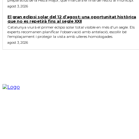
preparatius de la Festa Major, que marcarà el final de l'estiu al municipi.
agost 3, 2026
El gran eclipsi solar del 12 d’agost: una oportunitat històrica
que no es repetirà fins al segle XXII
Catalunya viurà el primer eclipsi solar total visible en més d'un segle. Els
experts recomanen planificar l'observació amb antelació, escollir bé
l'emplaçament i protegir la vista amb ulleres homologades.
agost 3, 2026