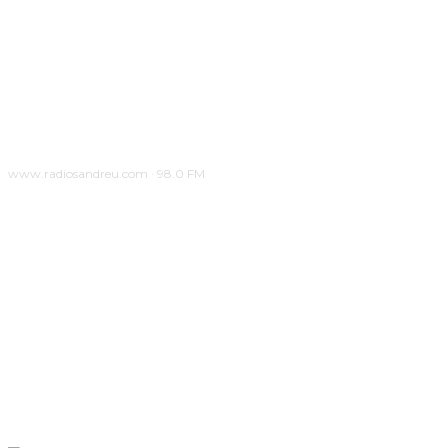
www.radiosandreu.com · 98.0 FM