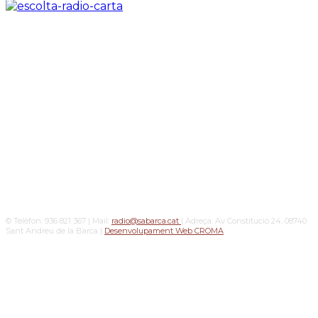
© Telèfon: 936 821 367 | Mail:
radio@sabarca.cat
| Adreça: Av Constitució 24, 08740
Sant Andreu de la Barca |
Desenvolupament Web CROMA