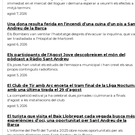
immediat en el mercat del lloguer i demana esperar a veure'n els efectes a
mitjà termini.
agost 7, 2026
Una dona resulta ferida en l’incendi d’una cuina d’un pis a Sa
Andreu de la Barca
Els Bombers van ventilar l'habitatge després d'evacuar la inquilina, que va
ser traslladada a l'Hospital de Martorell.
agost 6, 2026
Els participants de l’Agost Jove descobreixen el món del
pòdcast a Ràdio Sant Andreu
Els joves han visitat els estudis de l'emissora municipal i han creat els seus
propis continguts radiofònics.
agost 5, 2026
El Club de Tir amb Arc enceta el tram final de la Lliga Nocturn
amb una última tirada el 29 d’agost
La competició estival ja ha celebrat dues jornades i culminarà a finals
d'agost a les instal·lacions del club.
agost 5, 2026
El turista que visita el Baix Llobregat cada vegada busca més
experiències d’oci, una oportunitat per Sant Andreu de la
Barca
L'informe del Perfil del Turista 2025 obre noves oportunitats per als
municipis d'interior com Sant Andreu de la Barca.