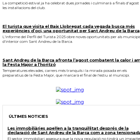
La competició estival ja ha celebrat dues jornades i culminarà a finals d'agost
les instal·lacions del club.
El turista que visita el Baix Llobregat cada vegada busca més
experiències d’oci, una oportunitat per Sant Andreu de la Barca
L'informe del Perfil del Turista 2025 obre noves oportunitats per als municipi
d'interior com Sant Andreu de la Barca.
Sant Andreu de la Barca afronta l’agost combatent la calor i a
la Festa Major a l’horitzó
Temperatures elevades, carrers més tranquils i la mirada posada en els
preparatius de la Festa Major, que marcarà el final de l'estiu al municipi.
ÚLTIMES NOTICIES
Les immobiliàries apel·len a la tranquil·litat després de la
declaració de Sant Andreu de la Barca com a zona tensionad
El sector immobiliari assegura que la nova regulació no tindrà un impacte