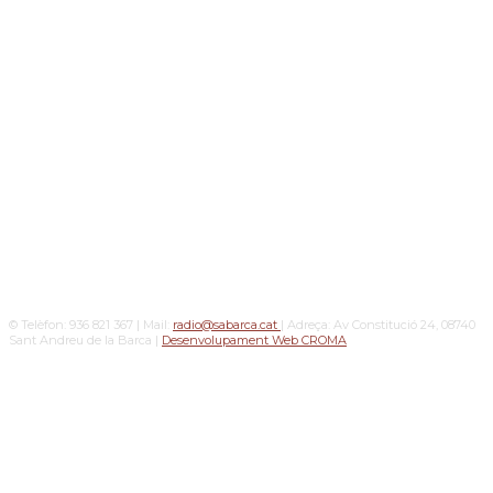
© Telèfon: 936 821 367 | Mail:
radio@sabarca.cat
| Adreça: Av Constitució 24, 08740
Sant Andreu de la Barca |
Desenvolupament Web CROMA