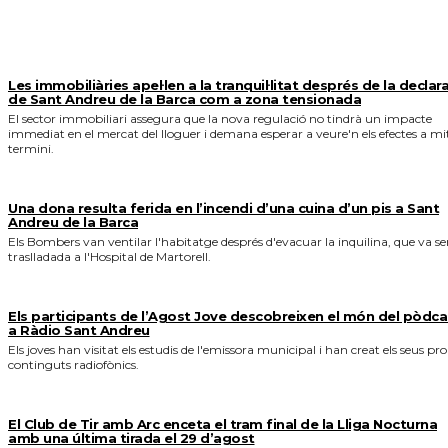
MÉS NOTICIES
Les immobiliàries apel·len a la tranquil·litat després de la declar
de Sant Andreu de la Barca com a zona tensionada
El sector immobiliari assegura que la nova regulació no tindrà un impacte
immediat en el mercat del lloguer i demana esperar a veure'n els efectes a mi
termini.
Una dona resulta ferida en l’incendi d’una cuina d’un pis a Sant
Andreu de la Barca
Els Bombers van ventilar l'habitatge després d'evacuar la inquilina, que va se
traslladada a l'Hospital de Martorell.
Els participants de l’Agost Jove descobreixen el món del pòdca
a Ràdio Sant Andreu
Els joves han visitat els estudis de l'emissora municipal i han creat els seus pro
continguts radiofònics.
El Club de Tir amb Arc enceta el tram final de la Lliga Nocturna
amb una última tirada el 29 d’agost