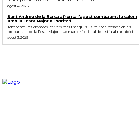
agost 4, 2026
Sant Andreu de la Barca afronta l’agost combatent la calor i
amb la Festa Major a l’horitzó
Temperatures elevades, carrers més tranquils i la mirada posada en els
preparatius de la Festa Major, que marcarà el final de l'estiu al municipi.
agost 3, 2026