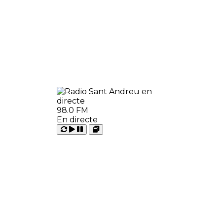
98.0 FM
En directe
Carregant
Reproduir
Open
Pausar