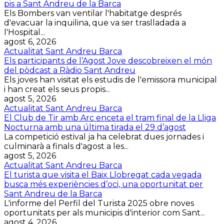
pis a Sant Andreu de la Barca
Els Bombers van ventilar l'habitatge després
d'evacuar la inquilina, que va ser traslladada a
l'Hospital...
agost 6, 2026
Actualitat Sant Andreu Barca
Els participants de l’Agost Jove descobreixen el món
del pòdcast a Ràdio Sant Andreu
Els joves han visitat els estudis de l'emissora municipal
i han creat els seus propis...
agost 5, 2026
Actualitat Sant Andreu Barca
El Club de Tir amb Arc enceta el tram final de la Lliga
Nocturna amb una última tirada el 29 d’agost
La competició estival ja ha celebrat dues jornades i
culminarà a finals d'agost a les...
agost 5, 2026
Actualitat Sant Andreu Barca
El turista que visita el Baix Llobregat cada vegada
busca més experiències d’oci, una oportunitat per
Sant Andreu de la Barca
L'informe del Perfil del Turista 2025 obre noves
oportunitats per als municipis d'interior com Sant...
agost 4, 2026