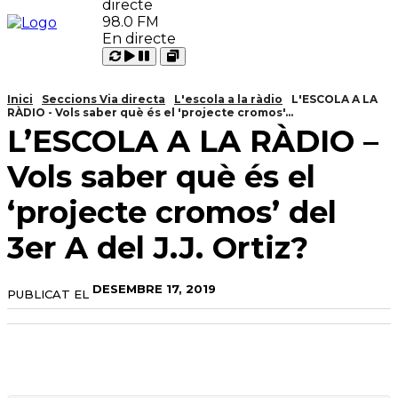
98.0 FM
En directe
Carregant
Reproduir
Open
Pausar
Inici
Seccions Via directa
L'escola a la ràdio
L'ESCOLA A LA
RÀDIO - Vols saber què és el 'projecte cromos'...
L’ESCOLA A LA RÀDIO –
Vols saber què és el
‘projecte cromos’ del
3er A del J.J. Ortiz?
DESEMBRE 17, 2019
PUBLICAT EL