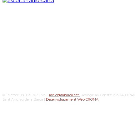
© Telèfon: 936 821 367 | Mail:
radio@sabarca.cat
| Adreça: Av Constitució 24, 08740
Sant Andreu de la Barca |
Desenvolupament Web CROMA