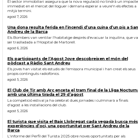
El sector immobiliari assegura que la nova regulació no tindrà un impacte
immediat en el mercat del lloguer i demana esperar a veure'n els efectes a
mitjà termini.
agost 7, 2026
Una dona resulta ferida en l’incendi d’una cuina d’un pis a Sa
Andreu de la Barca
Els Bombers van ventilar l'habitatge després d'evacuar la inquilina, que va
ser traslladada a l'Hospital de Martorell.
agost 6, 2026
Els participants de l’Agost Jove descobreixen el món del
pòdcast a Ràdio Sant Andreu
Els joves han visitat els estudis de l'emissora municipal i han creat els seus
propis continguts radiofònics.
agost 5, 2026
El Club de Tir amb Arc enceta el tram final de la Lliga Nocturn
amb una última tirada el 29 d’agost
La competició estival ja ha celebrat dues jornades i culminarà a finals
d'agost a les instal·lacions del club.
agost 5, 2026
El turista que visita el Baix Llobregat cada vegada busca més
experiències d’oci, una oportunitat per Sant Andreu de la
Barca
L'informe del Perfil del Turista 2025 obre noves oportunitats per als