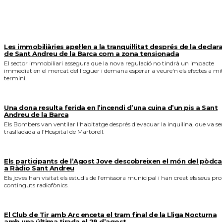
MÉS NOTICIES
Les immobiliàries apel·len a la tranquil·litat després de la declar
de Sant Andreu de la Barca com a zona tensionada
El sector immobiliari assegura que la nova regulació no tindrà un impacte
immediat en el mercat del lloguer i demana esperar a veure'n els efectes a mi
termini.
Una dona resulta ferida en l’incendi d’una cuina d’un pis a Sant
Andreu de la Barca
Els Bombers van ventilar l'habitatge després d'evacuar la inquilina, que va se
traslladada a l'Hospital de Martorell.
Els participants de l’Agost Jove descobreixen el món del pòdca
a Ràdio Sant Andreu
Els joves han visitat els estudis de l'emissora municipal i han creat els seus pro
continguts radiofònics.
El Club de Tir amb Arc enceta el tram final de la Lliga Nocturna
amb una última tirada el 29 d’agost