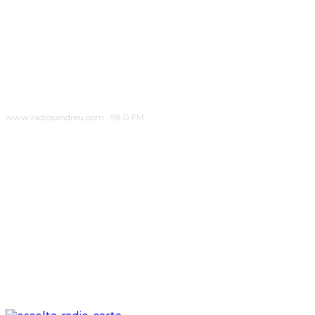
www.radiosandreu.com · 98.0 FM