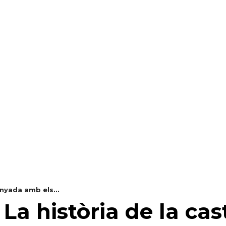
RAELLA
RÀDIO A LA CARTA
BUTLLETÍ DIGITAL
anyada amb els...
– La història de la c