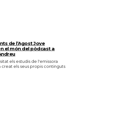
ants de l’Agost Jove
n el món del pòdcast a
Andreu
isitat els estudis de l'emissora
n creat els seus propis continguts