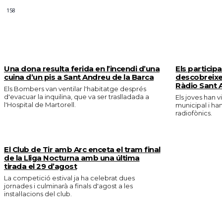
158
MÉS NOTICIES
Una dona resulta ferida en l’incendi d’una
Els particip
cuina d’un pis a Sant Andreu de la Barca
descobreixe
Ràdio Sant 
Els Bombers van ventilar l'habitatge després
d'evacuar la inquilina, que va ser traslladada a
Els joves han v
l'Hospital de Martorell.
municipal i ha
radiofònics.
El Club de Tir amb Arc enceta el tram final
de la Lliga Nocturna amb una última
tirada el 29 d’agost
La competició estival ja ha celebrat dues
jornades i culminarà a finals d'agost a les
instal·lacions del club.