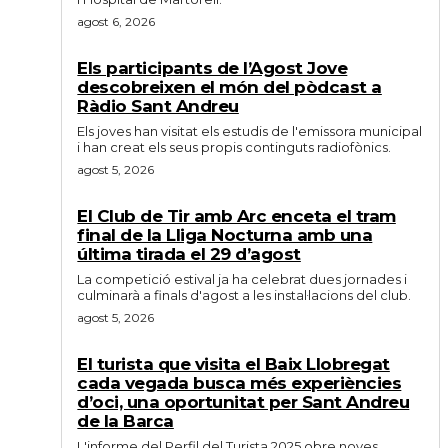
agost 6, 2026
Els participants de l’Agost Jove
descobreixen el món del pòdcast a
Ràdio Sant Andreu
Els joves han visitat els estudis de l'emissora municipal
i han creat els seus propis continguts radiofònics.
agost 5, 2026
El Club de Tir amb Arc enceta el tram
final de la Lliga Nocturna amb una
última tirada el 29 d’agost
La competició estival ja ha celebrat dues jornades i
culminarà a finals d'agost a les instal·lacions del club.
agost 5, 2026
El turista que visita el Baix Llobregat
cada vegada busca més experiències
d’oci, una oportunitat per Sant Andreu
de la Barca
L'informe del Perfil del Turista 2025 obre noves