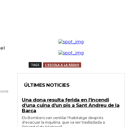
el
TAGS
L'ESCOLA A LA RÀDIO
ÚLTIMES NOTICIES
Una dona resulta ferida en l’incendi
d’una cuina d’un pis a Sant Andreu de la
Barca
Els Bombers van ventilar l'habitatge després
d'evacuar la inquilina, que va ser traslladada a
l'Hospital de Martorell.