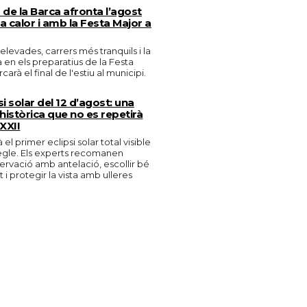
de la Barca afronta l’agost
 calor i amb la Festa Major a
levades, carrers més tranquils i la
en els preparatius de la Festa
arà el final de l'estiu al municipi.
si solar del 12 d’agost: una
històrica que no es repetirà
 XXII
 el primer eclipsi solar total visible
egle. Els experts recomanen
bservació amb antelació, escollir bé
i protegir la vista amb ulleres
.