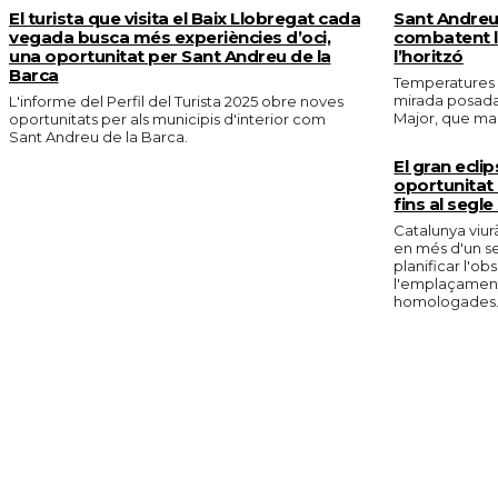
El turista que visita el Baix Llobregat cada
Sant Andreu 
vegada busca més experiències d’oci,
combatent la
una oportunitat per Sant Andreu de la
l’horitzó
Barca
Temperatures e
mirada posada 
L'informe del Perfil del Turista 2025 obre noves
Major, que marc
oportunitats per als municipis d'interior com
Sant Andreu de la Barca.
El gran eclip
oportunitat 
fins al segle
Catalunya viurà
en més d'un s
planificar l'o
l'emplaçament 
homologades