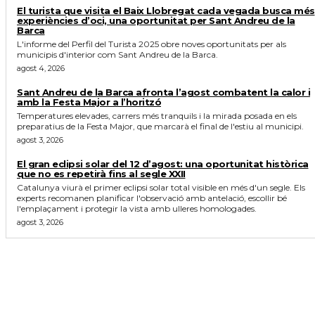
El turista que visita el Baix Llobregat cada vegada busca més
experiències d’oci, una oportunitat per Sant Andreu de la
Barca
L'informe del Perfil del Turista 2025 obre noves oportunitats per als
municipis d'interior com Sant Andreu de la Barca.
agost 4, 2026
Sant Andreu de la Barca afronta l’agost combatent la calor i
amb la Festa Major a l’horitzó
Temperatures elevades, carrers més tranquils i la mirada posada en els
preparatius de la Festa Major, que marcarà el final de l'estiu al municipi.
agost 3, 2026
El gran eclipsi solar del 12 d’agost: una oportunitat històrica
que no es repetirà fins al segle XXII
Catalunya viurà el primer eclipsi solar total visible en més d'un segle. Els
experts recomanen planificar l'observació amb antelació, escollir bé
l'emplaçament i protegir la vista amb ulleres homologades.
agost 3, 2026