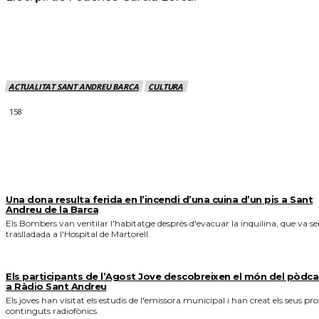
ACTUALITAT SANT ANDREU BARCA
CULTURA
158
MÉS NOTICIES
Una dona resulta ferida en l’incendi d’una cuina d’un pis a Sant
Andreu de la Barca
Els Bombers van ventilar l'habitatge després d'evacuar la inquilina, que va se
traslladada a l'Hospital de Martorell.
Els participants de l’Agost Jove descobreixen el món del pòdca
a Ràdio Sant Andreu
Els joves han visitat els estudis de l'emissora municipal i han creat els seus pro
continguts radiofònics.