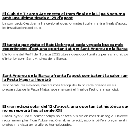
El Club de Tir amb Arc enceta el tram final de la Lliga Nocturna
amb una última tirada el 29 d’agost
La competició estival ja ha celebrat dues jornades i culminarà a finals d'agost
les instal·lacions del club.
El turista que visita el Baix Llobregat cada vegada busca més
experiències d’oci, una oportunitat per Sant Andreu de la Barca
L'informe del Perfil del Turista 2025 obre noves oportunitats per als municipi
d'interior com Sant Andreu de la Barca.
Sant Andreu de la Barca afronta l’agost combatent la calor i a
la Festa Major a l’horitzó
Temperatures elevades, carrers més tranquils i la mirada posada en els
preparatius de la Festa Major, que marcarà el final de l'estiu al municipi.
El gran eclipsi solar del 12 d’agost: una oportunitat històrica qu
no es repetirà fins al segle XXII
Catalunya viurà el primer eclipsi solar total visible en més d'un segle. Els expe
recomanen planificar l'observació amb antelació, escollir bé l'emplaçament i
protegir la vista amb ulleres homologades.