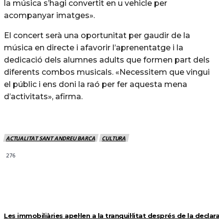
la música s’hagi convertit en u vehicle per
acompanyar imatges».
El concert serà una oportunitat per gaudir de la
música en directe i afavorir l’aprenentatge i la
dedicació dels alumnes adults que formen part dels
diferents combos musicals. «Necessitem que vingui
el públic i ens doni la raó per fer aquesta mena
d’activitats», afirma.
ACTUALITAT SANT ANDREU BARCA
CULTURA
276
MÉS NOTICIES
Les immobiliàries apel·len a la tranquil·litat després de la declar