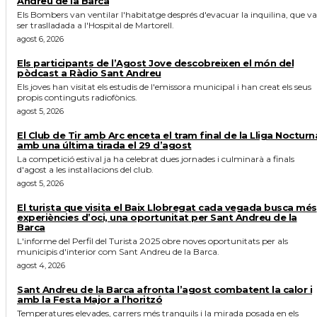
Andreu de la Barca
Els Bombers van ventilar l'habitatge després d'evacuar la inquilina, que va
ser traslladada a l'Hospital de Martorell.
agost 6, 2026
Els participants de l’Agost Jove descobreixen el món del
pòdcast a Ràdio Sant Andreu
Els joves han visitat els estudis de l'emissora municipal i han creat els seus
propis continguts radiofònics.
agost 5, 2026
El Club de Tir amb Arc enceta el tram final de la Lliga Nocturn
amb una última tirada el 29 d’agost
La competició estival ja ha celebrat dues jornades i culminarà a finals
d'agost a les instal·lacions del club.
agost 5, 2026
El turista que visita el Baix Llobregat cada vegada busca més
experiències d’oci, una oportunitat per Sant Andreu de la
Barca
L'informe del Perfil del Turista 2025 obre noves oportunitats per als
municipis d'interior com Sant Andreu de la Barca.
agost 4, 2026
Sant Andreu de la Barca afronta l’agost combatent la calor i
amb la Festa Major a l’horitzó
Temperatures elevades, carrers més tranquils i la mirada posada en els