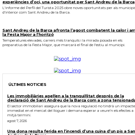
experiències d’oci, una oportunitat per Sant Andreu de la Barca
L'informe del Perfil del Turista 2025 obre noves oportunitats per als municipi
d'interior com Sant Andreu de la Barca.
Sant Andreu de la Barca afronta l’agost combatent la calor i a
la Festa Major a l’horitzó
Temperatures elevades, carrers més tranquils i la mirada posada en els
preparatius de la Festa Major, que marcarà el final de l'estiu al municipi.
ÚLTIMES NOTICIES
Les immobiliàries apel·len a la tranquil·litat després de la
declaració de Sant Andreu de la Barca com a zona tensionad
El sector immobiliari assegura que la nova regulació no tindrà un impacte
immediat en el mercat del lloguer i demana esperar a veure'n els efectes a
mitjà termini.
agost 7, 2026
Una dona resulta ferida en l’incendi d’una cuina d’un pis a Sa