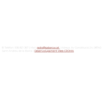
© Telèfon: 936 821 367 | Mail:
radio@sabarca.cat
| Adreça: Av Constitució 24, 08740
Sant Andreu de la Barca |
Desenvolupament Web CROMA