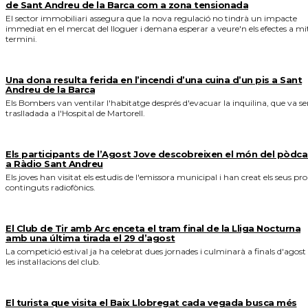
de Sant Andreu de la Barca com a zona tensionada
El sector immobiliari assegura que la nova regulació no tindrà un impacte
immediat en el mercat del lloguer i demana esperar a veure'n els efectes a mi
termini.
Una dona resulta ferida en l’incendi d’una cuina d’un pis a Sant
Andreu de la Barca
Els Bombers van ventilar l'habitatge després d'evacuar la inquilina, que va se
traslladada a l'Hospital de Martorell.
Els participants de l’Agost Jove descobreixen el món del pòdca
a Ràdio Sant Andreu
Els joves han visitat els estudis de l'emissora municipal i han creat els seus pro
continguts radiofònics.
El Club de Tir amb Arc enceta el tram final de la Lliga Nocturna
amb una última tirada el 29 d’agost
La competició estival ja ha celebrat dues jornades i culminarà a finals d'agost
les instal·lacions del club.
El turista que visita el Baix Llobregat cada vegada busca més