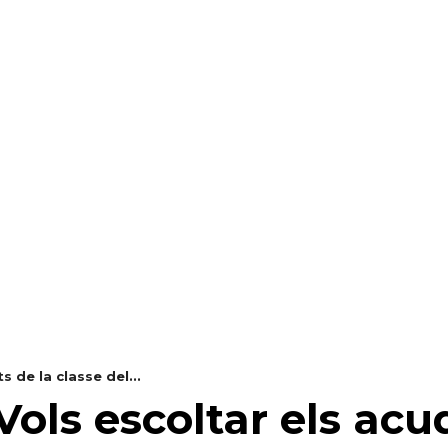
RAELLA
RÀDIO A LA CARTA
BUTLLETÍ DIGITAL
s de la classe del...
Vols escoltar els acud