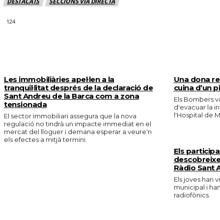
DESTACATS
SECCIONS VIA DIRECTA
124
MÉS NOTICIES
Les immobiliàries apel·len a la
Una dona res
tranquil·litat després de la declaració de
cuina d’un p
Sant Andreu de la Barca com a zona
Els Bombers va
tensionada
d'evacuar la in
l'Hospital de M
El sector immobiliari assegura que la nova
regulació no tindrà un impacte immediat en el
mercat del lloguer i demana esperar a veure'n
els efectes a mitjà termini.
Els particip
descobreixe
Ràdio Sant 
Els joves han v
municipal i ha
radiofònics.