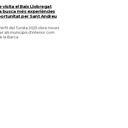
e visita el Baix Llobregat
 busca més experiències
portunitat per Sant Andreu
erfil del Turista 2025 obre noves
er als municipis d'interior com
 la Barca.