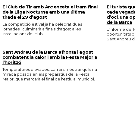
El Club de Tir amb Arc enceta el tram final
El turista qu
de la Lliga Nocturna amb una última
cada vegada
tirada el 29 d’agost
d’oci, una o
de la Barca
La competició estival ja ha celebrat dues
jornades i culminarà a finals d'agost a les
L'informe del P
instal·lacions del club.
oportunitats p
Sant Andreu de
Sant Andreu de la Barca afronta l’agost
combatent la calor i amb la Festa Major a
l’horitzó
Temperatures elevades, carrers més tranquils i la
mirada posada en els preparatius de la Festa
Major, que marcarà el final de l'estiu al municipi.