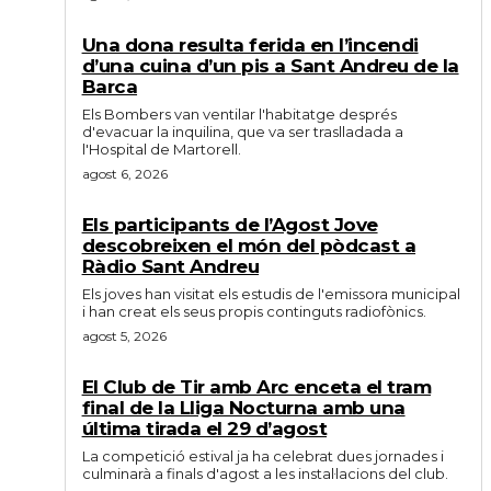
Una dona resulta ferida en l’incendi
d’una cuina d’un pis a Sant Andreu de la
Barca
Els Bombers van ventilar l'habitatge després
d'evacuar la inquilina, que va ser traslladada a
l'Hospital de Martorell.
agost 6, 2026
Els participants de l’Agost Jove
descobreixen el món del pòdcast a
Ràdio Sant Andreu
Els joves han visitat els estudis de l'emissora municipal
i han creat els seus propis continguts radiofònics.
agost 5, 2026
El Club de Tir amb Arc enceta el tram
final de la Lliga Nocturna amb una
última tirada el 29 d’agost
La competició estival ja ha celebrat dues jornades i
culminarà a finals d'agost a les instal·lacions del club.