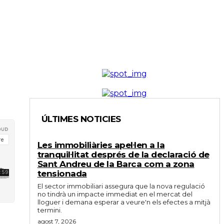
ÚLTIMES NOTICIES
Les immobiliàries apel·len a la
tranquil·litat després de la declaració de
Sant Andreu de la Barca com a zona
tensionada
El sector immobiliari assegura que la nova regulació
no tindrà un impacte immediat en el mercat del
lloguer i demana esperar a veure'n els efectes a mitjà
termini.
agost 7, 2026