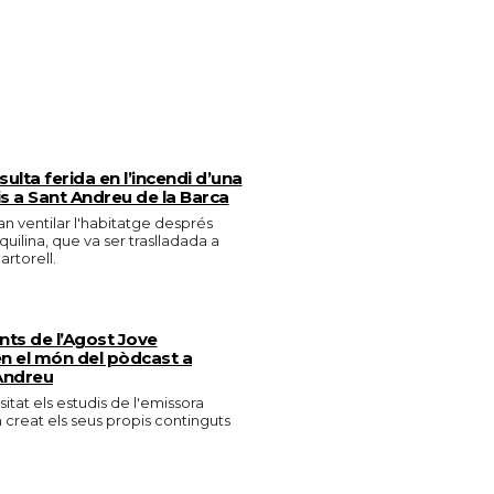
ulta ferida en l’incendi d’una
is a Sant Andreu de la Barca
n ventilar l'habitatge després
quilina, que va ser traslladada a
artorell.
ants de l’Agost Jove
n el món del pòdcast a
Andreu
isitat els estudis de l'emissora
n creat els seus propis continguts