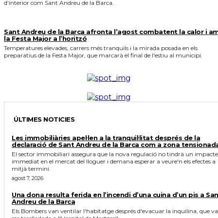
d'interior com Sant Andreu de la Barca.
Sant Andreu de la Barca afronta l’agost combatent la calor i a
la Festa Major a l’horitzó
Temperatures elevades, carrers més tranquils i la mirada posada en els
preparatius de la Festa Major, que marcarà el final de l'estiu al municipi.
ÚLTIMES NOTICIES
Les immobiliàries apel·len a la tranquil·litat després de la
declaració de Sant Andreu de la Barca com a zona tensionad
El sector immobiliari assegura que la nova regulació no tindrà un impacte
immediat en el mercat del lloguer i demana esperar a veure'n els efectes a
mitjà termini.
agost 7, 2026
Una dona resulta ferida en l’incendi d’una cuina d’un pis a Sa
Andreu de la Barca
Els Bombers van ventilar l'habitatge després d'evacuar la inquilina, que va