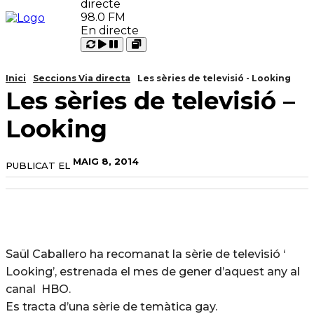
98.0 FM
En directe
Carregant
Reproduir
Open
Pausar
Inici
Seccions Via directa
Les sèries de televisió - Looking
Les sèries de televisió –
Looking
MAIG 8, 2014
PUBLICAT EL
Saül Caballero ha recomanat la sèrie de televisió ‘
Looking’, estrenada el mes de gener d’aquest any al
canal HBO.
Es tracta d’una sèrie de temàtica gay.