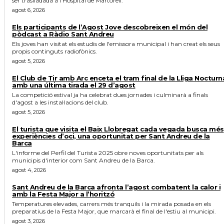
ser traslladada a l'Hospital de Martorell.
agost 6, 2026
Els participants de l’Agost Jove descobreixen el món del
pòdcast a Ràdio Sant Andreu
Els joves han visitat els estudis de l'emissora municipal i han creat els seus
propis continguts radiofònics.
agost 5, 2026
El Club de Tir amb Arc enceta el tram final de la Lliga Nocturn
amb una última tirada el 29 d’agost
La competició estival ja ha celebrat dues jornades i culminarà a finals
d'agost a les instal·lacions del club.
agost 5, 2026
El turista que visita el Baix Llobregat cada vegada busca més
experiències d’oci, una oportunitat per Sant Andreu de la
Barca
L'informe del Perfil del Turista 2025 obre noves oportunitats per als
municipis d'interior com Sant Andreu de la Barca.
agost 4, 2026
Sant Andreu de la Barca afronta l’agost combatent la calor i
amb la Festa Major a l’horitzó
Temperatures elevades, carrers més tranquils i la mirada posada en els
preparatius de la Festa Major, que marcarà el final de l'estiu al municipi.
agost 3, 2026