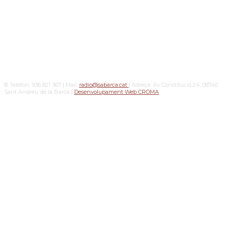
© Telèfon: 936 821 367 | Mail:
radio@sabarca.cat
| Adreça: Av Constitució 24, 08740
Sant Andreu de la Barca |
Desenvolupament Web CROMA