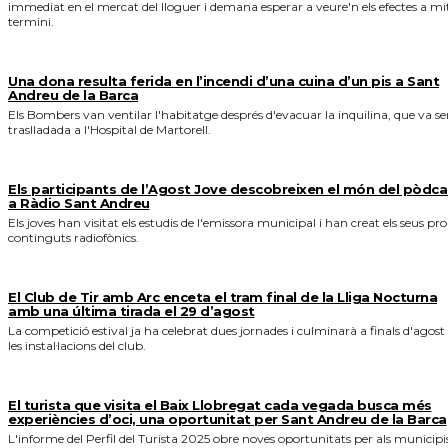
immediat en el mercat del lloguer i demana esperar a veure'n els efectes a mi
termini.
Una dona resulta ferida en l’incendi d’una cuina d’un pis a Sant
Andreu de la Barca
Els Bombers van ventilar l'habitatge després d'evacuar la inquilina, que va se
traslladada a l'Hospital de Martorell.
Els participants de l’Agost Jove descobreixen el món del pòdca
a Ràdio Sant Andreu
Els joves han visitat els estudis de l'emissora municipal i han creat els seus pro
continguts radiofònics.
El Club de Tir amb Arc enceta el tram final de la Lliga Nocturna
amb una última tirada el 29 d’agost
La competició estival ja ha celebrat dues jornades i culminarà a finals d'agost
les instal·lacions del club.
El turista que visita el Baix Llobregat cada vegada busca més
experiències d’oci, una oportunitat per Sant Andreu de la Barca
L'informe del Perfil del Turista 2025 obre noves oportunitats per als municipi