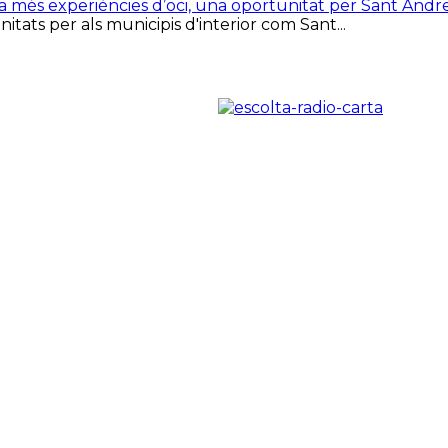
ca més experiències d’oci, una oportunitat per Sant Andr
tats per als municipis d'interior com Sant...