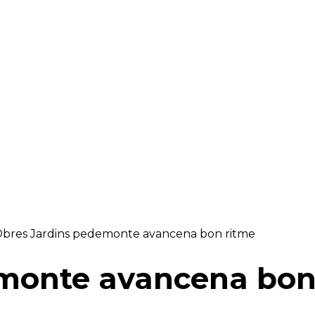
RAELLA
RÀDIO A LA CARTA
BUTLLETÍ DIGITAL
bres Jardins pedemonte avancena bon ritme
monte avancena bon