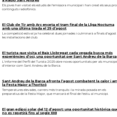
a Ràdio Sant Andreu
Els joves han visitat els estudis de l'emissora municipal i han creat els seus pro
continguts radiofònics.
El Club de Tir amb Arc enceta el tram final de la Lliga Nocturna
amb una última tirada el 29 d’agost
La competició estival ja ha celebrat dues jornades i culminarà a finals d'agost
les instal·lacions del club.
El turista que visita el Baix Llobregat cada vegada busca més
experiències d’oci, una oportunitat per Sant Andreu de la Barca
L'informe del Perfil del Turista 2025 obre noves oportunitats per als municipi
d'interior com Sant Andreu de la Barca.
Sant Andreu de la Barca afronta l’agost combatent la calor i a
la Festa Major a l’horitzó
Temperatures elevades, carrers més tranquils i la mirada posada en els
preparatius de la Festa Major, que marcarà el final de l'estiu al municipi.
El gran eclipsi solar del 12 d’agost: una oportunitat històrica qu
no es repetirà fins al segle XXII