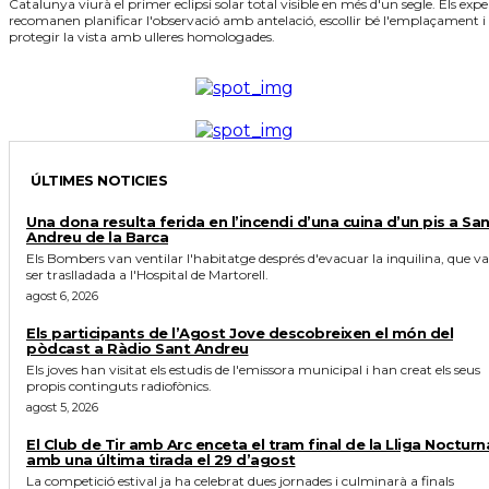
Catalunya viurà el primer eclipsi solar total visible en més d'un segle. Els expe
recomanen planificar l'observació amb antelació, escollir bé l'emplaçament i
protegir la vista amb ulleres homologades.
ÚLTIMES NOTICIES
Una dona resulta ferida en l’incendi d’una cuina d’un pis a Sa
Andreu de la Barca
Els Bombers van ventilar l'habitatge després d'evacuar la inquilina, que va
ser traslladada a l'Hospital de Martorell.
agost 6, 2026
Els participants de l’Agost Jove descobreixen el món del
pòdcast a Ràdio Sant Andreu
Els joves han visitat els estudis de l'emissora municipal i han creat els seus
propis continguts radiofònics.
agost 5, 2026
El Club de Tir amb Arc enceta el tram final de la Lliga Nocturn
amb una última tirada el 29 d’agost
La competició estival ja ha celebrat dues jornades i culminarà a finals