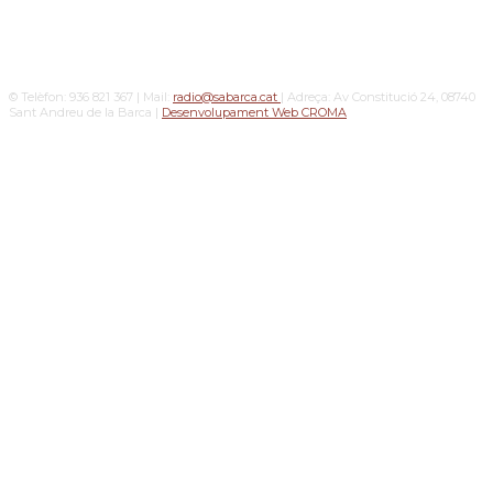
© Telèfon: 936 821 367 | Mail:
radio@sabarca.cat
| Adreça: Av Constitució 24, 08740
Sant Andreu de la Barca |
Desenvolupament Web CROMA