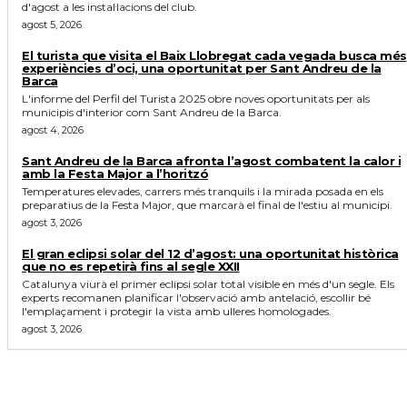
d'agost a les instal·lacions del club.
agost 5, 2026
El turista que visita el Baix Llobregat cada vegada busca més
experiències d’oci, una oportunitat per Sant Andreu de la
Barca
L'informe del Perfil del Turista 2025 obre noves oportunitats per als
municipis d'interior com Sant Andreu de la Barca.
agost 4, 2026
Sant Andreu de la Barca afronta l’agost combatent la calor i
amb la Festa Major a l’horitzó
Temperatures elevades, carrers més tranquils i la mirada posada en els
preparatius de la Festa Major, que marcarà el final de l'estiu al municipi.
agost 3, 2026
El gran eclipsi solar del 12 d’agost: una oportunitat històrica
que no es repetirà fins al segle XXII
Catalunya viurà el primer eclipsi solar total visible en més d'un segle. Els
experts recomanen planificar l'observació amb antelació, escollir bé
l'emplaçament i protegir la vista amb ulleres homologades.
agost 3, 2026