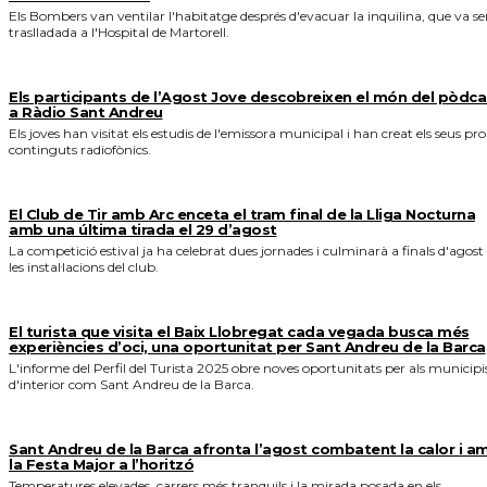
Els Bombers van ventilar l'habitatge després d'evacuar la inquilina, que va se
traslladada a l'Hospital de Martorell.
Els participants de l’Agost Jove descobreixen el món del pòdca
a Ràdio Sant Andreu
Els joves han visitat els estudis de l'emissora municipal i han creat els seus pro
continguts radiofònics.
El Club de Tir amb Arc enceta el tram final de la Lliga Nocturna
amb una última tirada el 29 d’agost
La competició estival ja ha celebrat dues jornades i culminarà a finals d'agost
les instal·lacions del club.
El turista que visita el Baix Llobregat cada vegada busca més
experiències d’oci, una oportunitat per Sant Andreu de la Barca
L'informe del Perfil del Turista 2025 obre noves oportunitats per als municipi
d'interior com Sant Andreu de la Barca.
Sant Andreu de la Barca afronta l’agost combatent la calor i a
la Festa Major a l’horitzó
Temperatures elevades, carrers més tranquils i la mirada posada en els