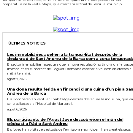
preparatius de la Festa Major, que marcarà el final de l'estiu al municipi.
ÚLTIMES NOTICIES
Les immobiliàries apel·len a la tranquil·litat després de la
declaració de Sant Andreu de la Barca com a zona tensionad
El sector immobiliari assegura que la nova regulació no tindrà un impacte
immediat en el mercat del lloguer i demana esperar a veure'n els efectes a
mitjà termini.
agost 7, 2026
Una dona resulta ferida en l’incendi d’una cuina d’un pis a Sa
Andreu de la Barca
Els Bombers van ventilar l'habitatge després d'evacuar la inquilina, que va
ser traslladada a l'Hospital de Martorell.
agost 6, 2026
Els participants de l’Agost Jove descobreixen el món del
pòdcast a Ràdio Sant Andreu
Els joves han visitat els estudis de l'emissora municipal i han creat els seus