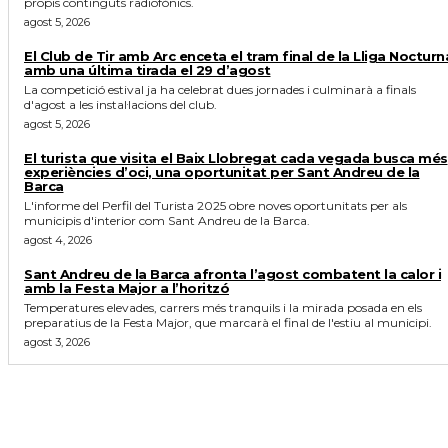
propis continguts radiofònics.
agost 5, 2026
El Club de Tir amb Arc enceta el tram final de la Lliga Nocturn
amb una última tirada el 29 d’agost
La competició estival ja ha celebrat dues jornades i culminarà a finals
d'agost a les instal·lacions del club.
agost 5, 2026
El turista que visita el Baix Llobregat cada vegada busca més
experiències d’oci, una oportunitat per Sant Andreu de la
Barca
L'informe del Perfil del Turista 2025 obre noves oportunitats per als
municipis d'interior com Sant Andreu de la Barca.
agost 4, 2026
Sant Andreu de la Barca afronta l’agost combatent la calor i
amb la Festa Major a l’horitzó
Temperatures elevades, carrers més tranquils i la mirada posada en els
preparatius de la Festa Major, que marcarà el final de l'estiu al municipi.
agost 3, 2026