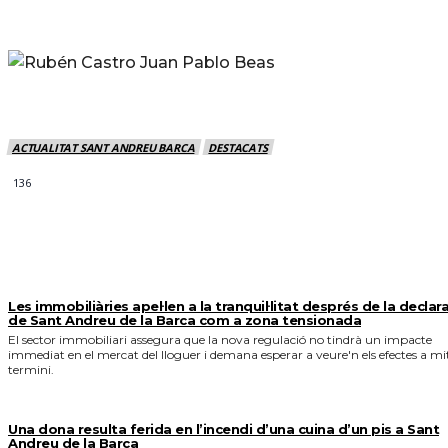
ACTUALITAT SANT ANDREU BARCA
DESTACATS
136
MÉS NOTICIES
Les immobiliàries apel·len a la tranquil·litat després de la declar
de Sant Andreu de la Barca com a zona tensionada
El sector immobiliari assegura que la nova regulació no tindrà un impacte
immediat en el mercat del lloguer i demana esperar a veure'n els efectes a mi
termini.
Una dona resulta ferida en l’incendi d’una cuina d’un pis a Sant
Andreu de la Barca