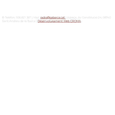
© Telèfon: 936 821 367 | Mail:
radio@sabarca.cat
| Adreça: Av Constitució 24, 08740
Sant Andreu de la Barca |
Desenvolupament Web CROMA