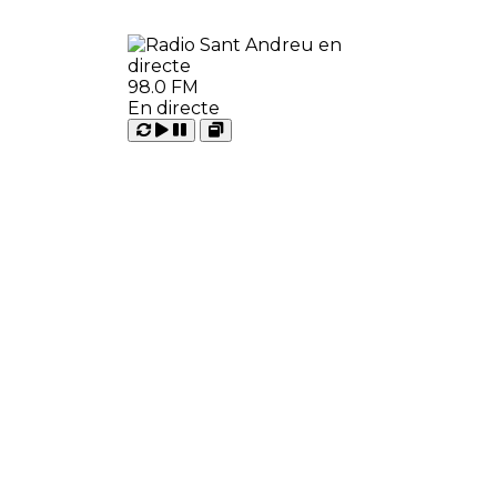
98.0 FM
En directe
Carregant
Reproduir
Open
Pausar