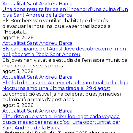
Actualitat Sant Andreu Barca
Una dona resulta ferida en l’incendi d’una cuina d’un
pis a Sant Andreu de la Barca
Els Bombers van ventilar l'habitatge després
d'evacuar la inquilina, que va ser traslladada a
l'Hospital...
agost 6, 2026
Actualitat Sant Andreu Barca
Els participants de l’Agost Jove descobreixen el món
del pòdcast a Ràdio Sant Andreu
Els joves han visitat els estudis de l'emissora municipal
i han creat els seus propis...
agost 5, 2026
Actualitat Sant Andreu Barca
El Club de Tir amb Arc enceta el tram final de la Lliga
Nocturna amb una última tirada el 29 d’agost
La competició estival ja ha celebrat dues jornades i
culminarà a finals d'agost a les...
agost 5, 2026
Actualitat Sant Andreu Barca
El turista que visita el Baix Llobregat cada vegada
busca més experiències d’oci, una oportunitat per
Sant Andreu de la Barca