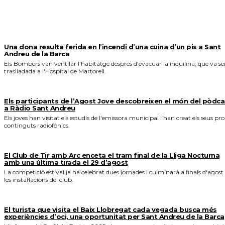
MÉS NOTICIES
Una dona resulta ferida en l’incendi d’una cuina d’un pis a Sant
Andreu de la Barca
Els Bombers van ventilar l'habitatge després d'evacuar la inquilina, que va se
traslladada a l'Hospital de Martorell.
Els participants de l’Agost Jove descobreixen el món del pòdca
a Ràdio Sant Andreu
Els joves han visitat els estudis de l'emissora municipal i han creat els seus pro
continguts radiofònics.
El Club de Tir amb Arc enceta el tram final de la Lliga Nocturna
amb una última tirada el 29 d’agost
La competició estival ja ha celebrat dues jornades i culminarà a finals d'agost
les instal·lacions del club.
El turista que visita el Baix Llobregat cada vegada busca més
experiències d’oci, una oportunitat per Sant Andreu de la Barca