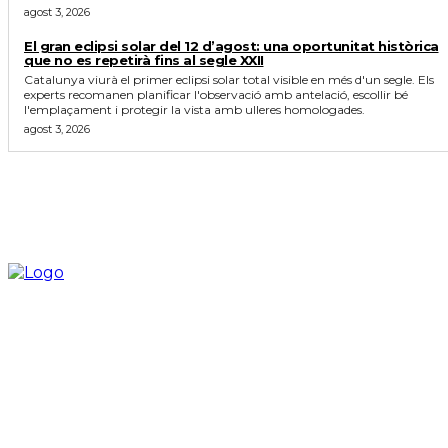
agost 3, 2026
El gran eclipsi solar del 12 d’agost: una oportunitat històrica
que no es repetirà fins al segle XXII
Catalunya viurà el primer eclipsi solar total visible en més d'un segle. Els
experts recomanen planificar l'observació amb antelació, escollir bé
l'emplaçament i protegir la vista amb ulleres homologades.
agost 3, 2026