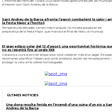
L'informe del Perfil del Turista 2025 obre noves oportunitats per als municipi
d'interior com Sant Andreu de la Barca.
Sant Andreu de la Barca afronta l’agost combatent la calor i a
la Festa Major a l’horitzó
Temperatures elevades, carrers més tranquils i la mirada posada en els
preparatius de la Festa Major, que marcarà el final de l'estiu al municipi.
El gran eclipsi solar del 12 d’agost: una oportunitat històrica qu
no es repetirà fins al segle XXII
Catalunya viurà el primer eclipsi solar total visible en més d'un segle. Els expe
recomanen planificar l'observació amb antelació, escollir bé l'emplaçament i
protegir la vista amb ulleres homologades.
ÚLTIMES NOTICIES
Una dona resulta ferida en l’incendi d’una cuina d’un pis a Sa
Andreu de la Barca