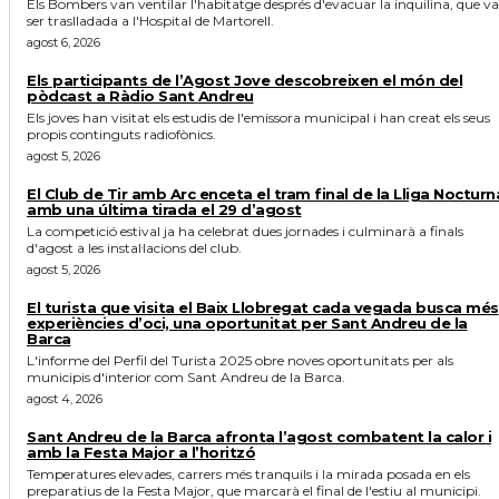
Els Bombers van ventilar l'habitatge després d'evacuar la inquilina, que va
ser traslladada a l'Hospital de Martorell.
agost 6, 2026
Els participants de l’Agost Jove descobreixen el món del
pòdcast a Ràdio Sant Andreu
Els joves han visitat els estudis de l'emissora municipal i han creat els seus
propis continguts radiofònics.
agost 5, 2026
El Club de Tir amb Arc enceta el tram final de la Lliga Nocturn
amb una última tirada el 29 d’agost
La competició estival ja ha celebrat dues jornades i culminarà a finals
d'agost a les instal·lacions del club.
agost 5, 2026
El turista que visita el Baix Llobregat cada vegada busca més
experiències d’oci, una oportunitat per Sant Andreu de la
Barca
L'informe del Perfil del Turista 2025 obre noves oportunitats per als
municipis d'interior com Sant Andreu de la Barca.
agost 4, 2026
Sant Andreu de la Barca afronta l’agost combatent la calor i
amb la Festa Major a l’horitzó
Temperatures elevades, carrers més tranquils i la mirada posada en els
preparatius de la Festa Major, que marcarà el final de l'estiu al municipi.