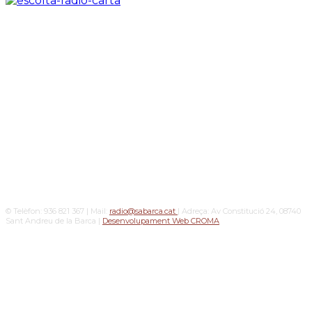
© Telèfon: 936 821 367 | Mail:
radio@sabarca.cat
| Adreça: Av Constitució 24, 08740
Sant Andreu de la Barca |
Desenvolupament Web CROMA