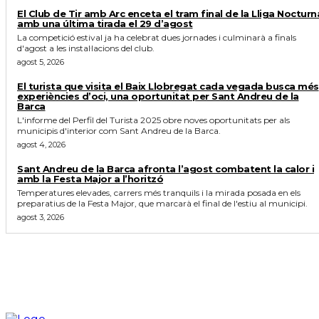
El Club de Tir amb Arc enceta el tram final de la Lliga Nocturn
amb una última tirada el 29 d’agost
La competició estival ja ha celebrat dues jornades i culminarà a finals
d'agost a les instal·lacions del club.
agost 5, 2026
El turista que visita el Baix Llobregat cada vegada busca més
experiències d’oci, una oportunitat per Sant Andreu de la
Barca
L'informe del Perfil del Turista 2025 obre noves oportunitats per als
municipis d'interior com Sant Andreu de la Barca.
agost 4, 2026
Sant Andreu de la Barca afronta l’agost combatent la calor i
amb la Festa Major a l’horitzó
Temperatures elevades, carrers més tranquils i la mirada posada en els
preparatius de la Festa Major, que marcarà el final de l'estiu al municipi.
agost 3, 2026