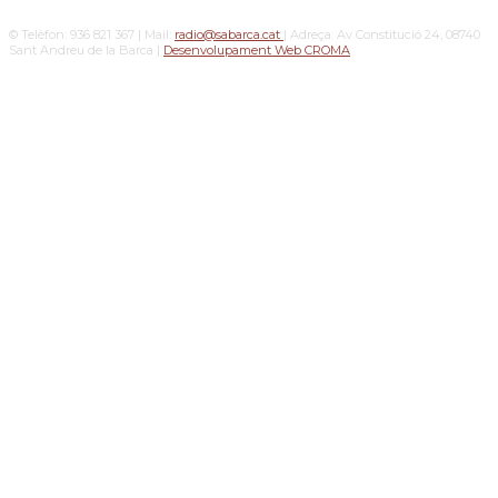
© Telèfon: 936 821 367 | Mail:
radio@sabarca.cat
| Adreça: Av Constitució 24, 08740
Sant Andreu de la Barca |
Desenvolupament Web CROMA