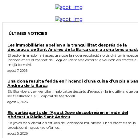
ÚLTIMES NOTICIES
Les immobiliàries apel·len a la tranquil·litat després de la
declaració de Sant Andreu de la Barca com a zona tensionad
El sector immobiliari assegura que la nova regulació no tindrà un impacte
immediat en el mercat del lloguer i demana esperar a veure'n els efectes a
mitjà termini.
agost 7, 2026
Una dona resulta ferida en l’incendi d’una cuina d’un pis a Sa
Andreu de la Barca
Els Bombers van ventilar l'habitatge després d'evacuar la inquilina, que va
ser traslladada a l'Hospital de Martorell.
agost 6, 2026
Els participants de l’Agost Jove descobreixen el món del
pòdcast a Ràdio Sant Andreu
Els joves han visitat els estudis de l'emissora municipal i han creat els seus
propis continguts radiofònics.
agost 5, 2026