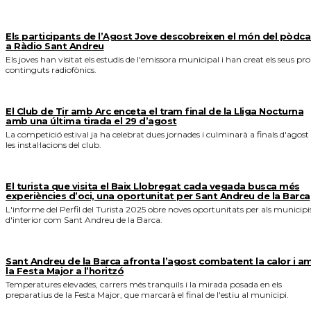
Els participants de l’Agost Jove descobreixen el món del pòdca
a Ràdio Sant Andreu
Els joves han visitat els estudis de l'emissora municipal i han creat els seus pro
continguts radiofònics.
El Club de Tir amb Arc enceta el tram final de la Lliga Nocturna
amb una última tirada el 29 d’agost
La competició estival ja ha celebrat dues jornades i culminarà a finals d'agost
les instal·lacions del club.
El turista que visita el Baix Llobregat cada vegada busca més
experiències d’oci, una oportunitat per Sant Andreu de la Barca
L'informe del Perfil del Turista 2025 obre noves oportunitats per als municipi
d'interior com Sant Andreu de la Barca.
Sant Andreu de la Barca afronta l’agost combatent la calor i a
la Festa Major a l’horitzó
Temperatures elevades, carrers més tranquils i la mirada posada en els
preparatius de la Festa Major, que marcarà el final de l'estiu al municipi.