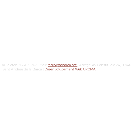
© Telèfon: 936 821 367 | Mail:
radio@sabarca.cat
| Adreça: Av Constitució 24, 08740
Sant Andreu de la Barca |
Desenvolupament Web CROMA