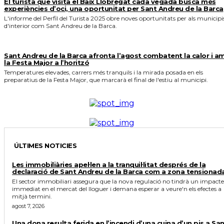
El turista que visita el Baix Llobregat cada vegada busca més
experiències d’oci, una oportunitat per Sant Andreu de la Barca
L'informe del Perfil del Turista 2025 obre noves oportunitats per als municipi
d'interior com Sant Andreu de la Barca.
Sant Andreu de la Barca afronta l’agost combatent la calor i a
la Festa Major a l’horitzó
Temperatures elevades, carrers més tranquils i la mirada posada en els
preparatius de la Festa Major, que marcarà el final de l'estiu al municipi.
ÚLTIMES NOTICIES
Les immobiliàries apel·len a la tranquil·litat després de la
declaració de Sant Andreu de la Barca com a zona tensionad
El sector immobiliari assegura que la nova regulació no tindrà un impacte
immediat en el mercat del lloguer i demana esperar a veure'n els efectes a
mitjà termini.
agost 7, 2026
Una dona resulta ferida en l’incendi d’una cuina d’un pis a Sa