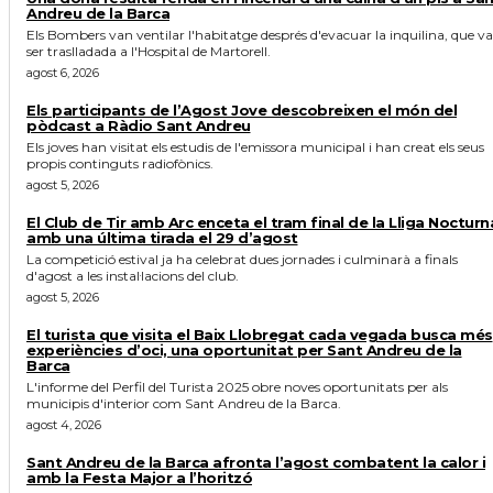
Andreu de la Barca
Els Bombers van ventilar l'habitatge després d'evacuar la inquilina, que va
ser traslladada a l'Hospital de Martorell.
agost 6, 2026
Els participants de l’Agost Jove descobreixen el món del
pòdcast a Ràdio Sant Andreu
Els joves han visitat els estudis de l'emissora municipal i han creat els seus
propis continguts radiofònics.
agost 5, 2026
El Club de Tir amb Arc enceta el tram final de la Lliga Nocturn
amb una última tirada el 29 d’agost
La competició estival ja ha celebrat dues jornades i culminarà a finals
d'agost a les instal·lacions del club.
agost 5, 2026
El turista que visita el Baix Llobregat cada vegada busca més
experiències d’oci, una oportunitat per Sant Andreu de la
Barca
L'informe del Perfil del Turista 2025 obre noves oportunitats per als
municipis d'interior com Sant Andreu de la Barca.
agost 4, 2026
Sant Andreu de la Barca afronta l’agost combatent la calor i
amb la Festa Major a l’horitzó