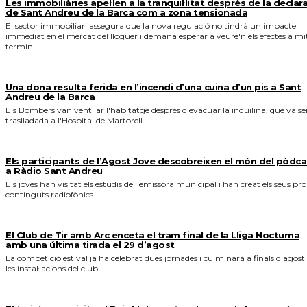
Les immobiliàries apel·len a la tranquil·litat després de la declar
de Sant Andreu de la Barca com a zona tensionada
El sector immobiliari assegura que la nova regulació no tindrà un impacte
immediat en el mercat del lloguer i demana esperar a veure'n els efectes a mi
termini.
Una dona resulta ferida en l’incendi d’una cuina d’un pis a Sant
Andreu de la Barca
Els Bombers van ventilar l'habitatge després d'evacuar la inquilina, que va se
traslladada a l'Hospital de Martorell.
Els participants de l’Agost Jove descobreixen el món del pòdca
a Ràdio Sant Andreu
Els joves han visitat els estudis de l'emissora municipal i han creat els seus pro
continguts radiofònics.
El Club de Tir amb Arc enceta el tram final de la Lliga Nocturna
amb una última tirada el 29 d’agost
La competició estival ja ha celebrat dues jornades i culminarà a finals d'agost
les instal·lacions del club.