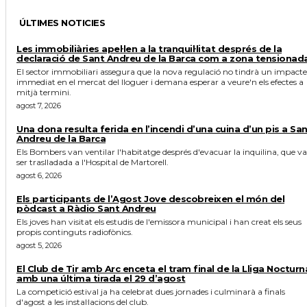
ÚLTIMES NOTICIES
Les immobiliàries apel·len a la tranquil·litat després de la
declaració de Sant Andreu de la Barca com a zona tensionad
El sector immobiliari assegura que la nova regulació no tindrà un impacte
immediat en el mercat del lloguer i demana esperar a veure'n els efectes a
mitjà termini.
agost 7, 2026
Una dona resulta ferida en l’incendi d’una cuina d’un pis a Sa
Andreu de la Barca
Els Bombers van ventilar l'habitatge després d'evacuar la inquilina, que va
ser traslladada a l'Hospital de Martorell.
agost 6, 2026
Els participants de l’Agost Jove descobreixen el món del
pòdcast a Ràdio Sant Andreu
Els joves han visitat els estudis de l'emissora municipal i han creat els seus
propis continguts radiofònics.
agost 5, 2026
El Club de Tir amb Arc enceta el tram final de la Lliga Nocturn
amb una última tirada el 29 d’agost
La competició estival ja ha celebrat dues jornades i culminarà a finals
d'agost a les instal·lacions del club.