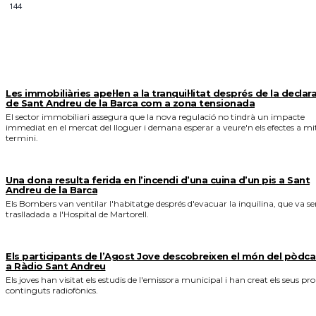
144
MÉS NOTICIES
Les immobiliàries apel·len a la tranquil·litat després de la declar
de Sant Andreu de la Barca com a zona tensionada
El sector immobiliari assegura que la nova regulació no tindrà un impacte
immediat en el mercat del lloguer i demana esperar a veure'n els efectes a mi
termini.
Una dona resulta ferida en l’incendi d’una cuina d’un pis a Sant
Andreu de la Barca
Els Bombers van ventilar l'habitatge després d'evacuar la inquilina, que va se
traslladada a l'Hospital de Martorell.
Els participants de l’Agost Jove descobreixen el món del pòdca
a Ràdio Sant Andreu
Els joves han visitat els estudis de l'emissora municipal i han creat els seus pro
continguts radiofònics.