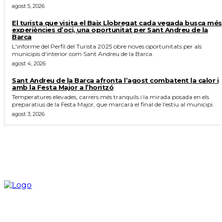
agost 5, 2026
El turista que visita el Baix Llobregat cada vegada busca més
experiències d’oci, una oportunitat per Sant Andreu de la
Barca
L'informe del Perfil del Turista 2025 obre noves oportunitats per als
municipis d'interior com Sant Andreu de la Barca.
agost 4, 2026
Sant Andreu de la Barca afronta l’agost combatent la calor i
amb la Festa Major a l’horitzó
Temperatures elevades, carrers més tranquils i la mirada posada en els
preparatius de la Festa Major, que marcarà el final de l'estiu al municipi.
agost 3, 2026