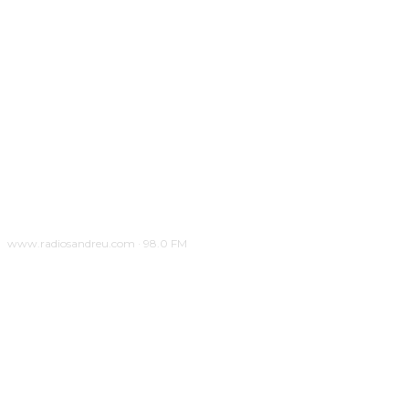
www.radiosandreu.com · 98.0 FM