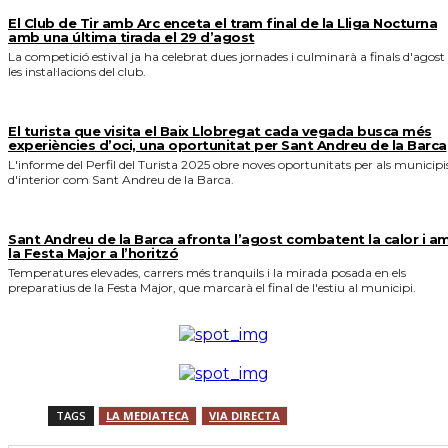
El Club de Tir amb Arc enceta el tram final de la Lliga Nocturna
amb una última tirada el 29 d’agost
La competició estival ja ha celebrat dues jornades i culminarà a finals d'agost
les instal·lacions del club.
El turista que visita el Baix Llobregat cada vegada busca més
experiències d’oci, una oportunitat per Sant Andreu de la Barca
L'informe del Perfil del Turista 2025 obre noves oportunitats per als municipi
d'interior com Sant Andreu de la Barca.
Sant Andreu de la Barca afronta l’agost combatent la calor i a
la Festa Major a l’horitzó
Temperatures elevades, carrers més tranquils i la mirada posada en els
preparatius de la Festa Major, que marcarà el final de l'estiu al municipi.
TAGS
LA MEDIATECA
VIA DIRECTA