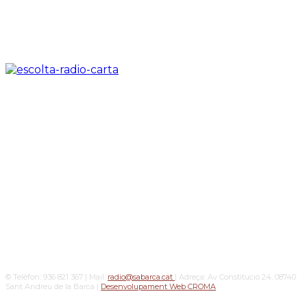
© Telèfon: 936 821 367 | Mail:
radio@sabarca.cat
| Adreça: Av Constitució 24, 08740
Sant Andreu de la Barca |
Desenvolupament Web CROMA