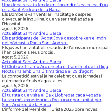
Actualitat Sant Andreu Barca
Una dona resulta ferida en l’incendi d’una cuina d’un
pis a Sant Andreu de la Barca
Els Bombers van ventilar l'habitatge després
d'evacuar la inquilina, que va ser traslladada a
l'Hospital...
agost 6, 2026
Actualitat Sant Andreu Barca
Els participants de l’Agost Jove descobreixen el món
del pòdcast a Ràdio Sant Andreu
Els joves han visitat els estudis de l'emissora municipal
i han creat els seus propis...
agost 5, 2026
Actualitat Sant Andreu Barca
El Club de Tir amb Arc enceta el tram final de la Lliga
Nocturna amb una última tirada el 29 d’agost
La competició estival ja ha celebrat dues jornades i
culminarà a finals d'agost a les...
agost 5, 2026
Actualitat Sant Andreu Barca
El turista que visita el Baix Llobregat cada vegada
busca més experiències d’oci, una oportunitat per
Sant Andreu de la Barca
L'informe del Perfil del Turista 2025 obre noves