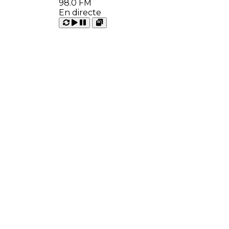
98.0 FM
En directe
Carregant
Reproduir
Open
Pausar