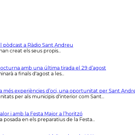
el pòdcast a Ràdio Sant Andreu
han creat els seus propis...
 Nocturna amb una última tirada el 29 d’agost
arà a finals d'agost a les...
ca més experiències d’oci, una oportunitat per Sant Andr
tats per als municipis d'interior com Sant...
or i amb la Festa Major a l’horitzó
 posada en els preparatius de la Festa...