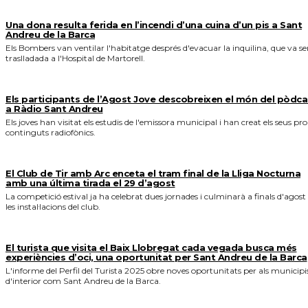
Una dona resulta ferida en l’incendi d’una cuina d’un pis a Sant
Andreu de la Barca
Els Bombers van ventilar l'habitatge després d'evacuar la inquilina, que va se
traslladada a l'Hospital de Martorell.
Els participants de l’Agost Jove descobreixen el món del pòdca
a Ràdio Sant Andreu
Els joves han visitat els estudis de l'emissora municipal i han creat els seus pro
continguts radiofònics.
El Club de Tir amb Arc enceta el tram final de la Lliga Nocturna
amb una última tirada el 29 d’agost
La competició estival ja ha celebrat dues jornades i culminarà a finals d'agost
les instal·lacions del club.
El turista que visita el Baix Llobregat cada vegada busca més
experiències d’oci, una oportunitat per Sant Andreu de la Barca
L'informe del Perfil del Turista 2025 obre noves oportunitats per als municipi
d'interior com Sant Andreu de la Barca.