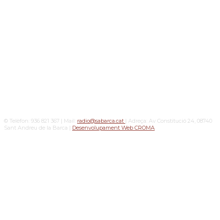
© Telèfon: 936 821 367 | Mail:
radio@sabarca.cat
| Adreça: Av Constitució 24, 08740
Sant Andreu de la Barca |
Desenvolupament Web CROMA