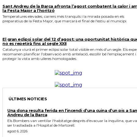
Sant Andreu de la Barca afronta l’agost combatent la calor i a
la Festa Major a l’horitzó
Temperatures elevades, carrers més tranquils i la mirada posada en els
preparatius de la Festa Major, que marcarà el final de l'estiu al municipi.
El gran eclipsi solar del 12 d’agost: una oportunitat històrica qu
no es repetirà fins al segle XXII
Catalunya viurà el primer eclipsi solar total visible en més d'un segle. Els expe
recomanen planificar l'observació amb antelació, escollir bé l'emplaçament i
protegir la vista amb ulleres homologades.
ÚLTIMES NOTICIES
Una dona resulta ferida en l’incendi d’una cuina d’un pis a Sa
Andreu de la Barca
Els Bombers van ventilar l'habitatge després d'evacuar la inquilina, que va
ser traslladada a l'Hospital de Martorell.
agost 6, 2026