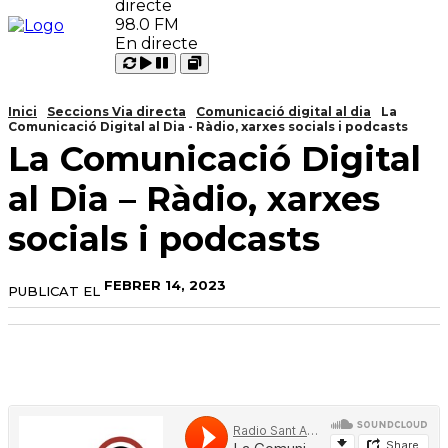
98.0 FM
En directe
Carregant
Reproduir
Open
Pausar
Inici
Seccions Via directa
Comunicació digital al dia
La
Comunicació Digital al Dia - Ràdio, xarxes socials i podcasts
La Comunicació Digital
al Dia – Ràdio, xarxes
socials i podcasts
FEBRER 14, 2023
PUBLICAT EL