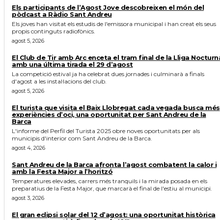
Els participants de l’Agost Jove descobreixen el món del
pòdcast a Ràdio Sant Andreu
Els joves han visitat els estudis de l'emissora municipal i han creat els seus
propis continguts radiofònics.
agost 5, 2026
El Club de Tir amb Arc enceta el tram final de la Lliga Nocturn
amb una última tirada el 29 d’agost
La competició estival ja ha celebrat dues jornades i culminarà a finals
d'agost a les instal·lacions del club.
agost 5, 2026
El turista que visita el Baix Llobregat cada vegada busca més
experiències d’oci, una oportunitat per Sant Andreu de la
Barca
L'informe del Perfil del Turista 2025 obre noves oportunitats per als
municipis d'interior com Sant Andreu de la Barca.
agost 4, 2026
Sant Andreu de la Barca afronta l’agost combatent la calor i
amb la Festa Major a l’horitzó
Temperatures elevades, carrers més tranquils i la mirada posada en els
preparatius de la Festa Major, que marcarà el final de l'estiu al municipi.
agost 3, 2026
El gran eclipsi solar del 12 d’agost: una oportunitat històrica