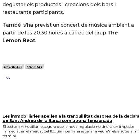
degustar els productes i creacions dels bars i
restaurants participants.
També s’ha previst un concert de música ambient a
partir de les 20.30 hores a càrrec del grup
The
Lemon Beat
.
DESTACATS
SOCIETAT
156
MÉS NOTICIES
Les immobiliàries apel·len a la tranquil·litat després de la declar
de Sant Andreu de la Barca com a zona tensionada
El sector immobiliari assegura que la nova regulació no tindrà un impacte
immediat en el mercat del lloguer i demana esperar a veure'n els efectes a mi
termini.