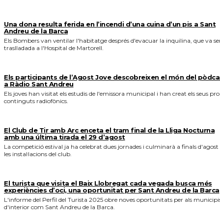
Una dona resulta ferida en l’incendi d’una cuina d’un pis a Sant
Andreu de la Barca
Els Bombers van ventilar l'habitatge després d'evacuar la inquilina, que va se
traslladada a l'Hospital de Martorell.
Els participants de l’Agost Jove descobreixen el món del pòdca
a Ràdio Sant Andreu
Els joves han visitat els estudis de l'emissora municipal i han creat els seus pro
continguts radiofònics.
El Club de Tir amb Arc enceta el tram final de la Lliga Nocturna
amb una última tirada el 29 d’agost
La competició estival ja ha celebrat dues jornades i culminarà a finals d'agost
les instal·lacions del club.
El turista que visita el Baix Llobregat cada vegada busca més
experiències d’oci, una oportunitat per Sant Andreu de la Barca
L'informe del Perfil del Turista 2025 obre noves oportunitats per als municipi
d'interior com Sant Andreu de la Barca.