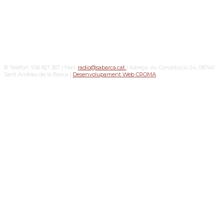
© Telèfon: 936 821 367 | Mail:
radio@sabarca.cat
| Adreça: Av Constitució 24, 08740
Sant Andreu de la Barca |
Desenvolupament Web CROMA