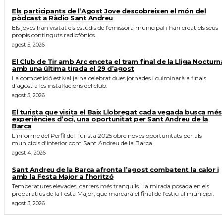
Els participants de l’Agost Jove descobreixen el món del
pòdcast a Ràdio Sant Andreu
Els joves han visitat els estudis de l'emissora municipal i han creat els seus
propis continguts radiofònics.
agost 5, 2026
El Club de Tir amb Arc enceta el tram final de la Lliga Nocturn
amb una última tirada el 29 d’agost
La competició estival ja ha celebrat dues jornades i culminarà a finals
d'agost a les instal·lacions del club.
agost 5, 2026
El turista que visita el Baix Llobregat cada vegada busca més
experiències d’oci, una oportunitat per Sant Andreu de la
Barca
L'informe del Perfil del Turista 2025 obre noves oportunitats per als
municipis d'interior com Sant Andreu de la Barca.
agost 4, 2026
Sant Andreu de la Barca afronta l’agost combatent la calor i
amb la Festa Major a l’horitzó
Temperatures elevades, carrers més tranquils i la mirada posada en els
preparatius de la Festa Major, que marcarà el final de l'estiu al municipi.
agost 3, 2026