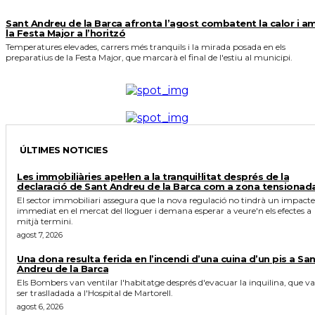
Sant Andreu de la Barca afronta l’agost combatent la calor i a
la Festa Major a l’horitzó
Temperatures elevades, carrers més tranquils i la mirada posada en els
preparatius de la Festa Major, que marcarà el final de l'estiu al municipi.
ÚLTIMES NOTICIES
Les immobiliàries apel·len a la tranquil·litat després de la
declaració de Sant Andreu de la Barca com a zona tensionad
El sector immobiliari assegura que la nova regulació no tindrà un impacte
immediat en el mercat del lloguer i demana esperar a veure'n els efectes a
mitjà termini.
agost 7, 2026
Una dona resulta ferida en l’incendi d’una cuina d’un pis a Sa
Andreu de la Barca
Els Bombers van ventilar l'habitatge després d'evacuar la inquilina, que va
ser traslladada a l'Hospital de Martorell.
agost 6, 2026