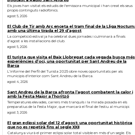
Els joves han visitat els estudis de l'emissora municipal i han creat els seus
propis continguts radiofònics.
agost 5, 2026
El Club de Tir amb Arc enceta el tram final de la Lliga Nocturn
amb una última tirada el 29 d’agost
La competició estival ja ha celebrat dues jornades i culminarà a finals
d'agost a les instal·lacions del club.
agost 5, 2026
El turista que visita el Baix Llobregat cada vegada busca més
experiències d’oci, una oportunitat per Sant Andreu de la
Barca
L'informe del Perfil del Turista 2025 obre noves oportunitats per als
municipis d'interior com Sant Andreu de la Barca.
agost 4, 2026
Sant Andreu de la Barca afronta l’agost combatent la calor i
amb la Festa Major a l’horitzó
Temperatures elevades, carrers més tranquils i la mirada posada en els
preparatius de la Festa Major, que marcarà el final de l'estiu al municipi.
agost 3, 2026
El gran eclipsi solar del 12 d’agost: una oportunitat històrica
que no es repetirà fins al segle XXII
Catalunya viurà el primer eclipsi solar total visible en més d'un segle. Els