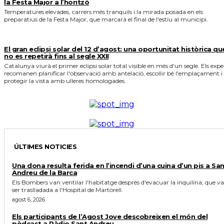
la Festa Major a l’horitzó
Temperatures elevades, carrers més tranquils i la mirada posada en els
preparatius de la Festa Major, que marcarà el final de l'estiu al municipi.
El gran eclipsi solar del 12 d’agost: una oportunitat històrica qu
no es repetirà fins al segle XXII
Catalunya viurà el primer eclipsi solar total visible en més d'un segle. Els expe
recomanen planificar l'observació amb antelació, escollir bé l'emplaçament i
protegir la vista amb ulleres homologades.
ÚLTIMES NOTICIES
Una dona resulta ferida en l’incendi d’una cuina d’un pis a Sa
Andreu de la Barca
Els Bombers van ventilar l'habitatge després d'evacuar la inquilina, que va
ser traslladada a l'Hospital de Martorell.
agost 6, 2026
Els participants de l’Agost Jove descobreixen el món del
pòdcast a Ràdio Sant Andreu