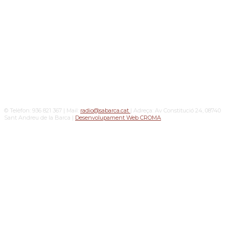
© Telèfon: 936 821 367 | Mail:
radio@sabarca.cat
| Adreça: Av Constitució 24, 08740
Sant Andreu de la Barca |
Desenvolupament Web CROMA