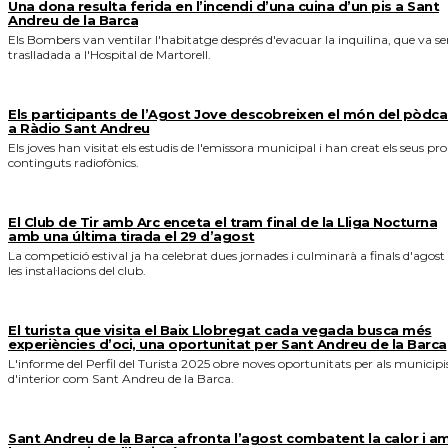
Una dona resulta ferida en l’incendi d’una cuina d’un pis a Sant
Andreu de la Barca
Els Bombers van ventilar l'habitatge després d'evacuar la inquilina, que va se
traslladada a l'Hospital de Martorell.
Els participants de l’Agost Jove descobreixen el món del pòdca
a Ràdio Sant Andreu
Els joves han visitat els estudis de l'emissora municipal i han creat els seus pro
continguts radiofònics.
El Club de Tir amb Arc enceta el tram final de la Lliga Nocturna
amb una última tirada el 29 d’agost
La competició estival ja ha celebrat dues jornades i culminarà a finals d'agost
les instal·lacions del club.
El turista que visita el Baix Llobregat cada vegada busca més
experiències d’oci, una oportunitat per Sant Andreu de la Barca
L'informe del Perfil del Turista 2025 obre noves oportunitats per als municipi
d'interior com Sant Andreu de la Barca.
Sant Andreu de la Barca afronta l’agost combatent la calor i a