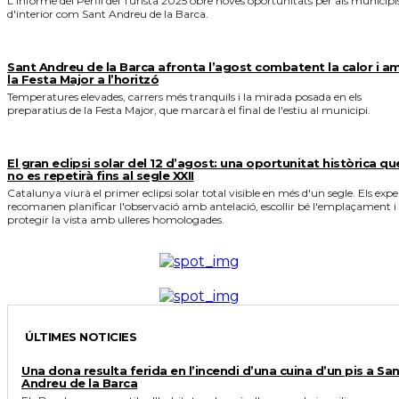
L'informe del Perfil del Turista 2025 obre noves oportunitats per als municipi
d'interior com Sant Andreu de la Barca.
Sant Andreu de la Barca afronta l’agost combatent la calor i a
la Festa Major a l’horitzó
Temperatures elevades, carrers més tranquils i la mirada posada en els
preparatius de la Festa Major, que marcarà el final de l'estiu al municipi.
El gran eclipsi solar del 12 d’agost: una oportunitat històrica qu
no es repetirà fins al segle XXII
Catalunya viurà el primer eclipsi solar total visible en més d'un segle. Els expe
recomanen planificar l'observació amb antelació, escollir bé l'emplaçament i
protegir la vista amb ulleres homologades.
ÚLTIMES NOTICIES
Una dona resulta ferida en l’incendi d’una cuina d’un pis a Sa
Andreu de la Barca