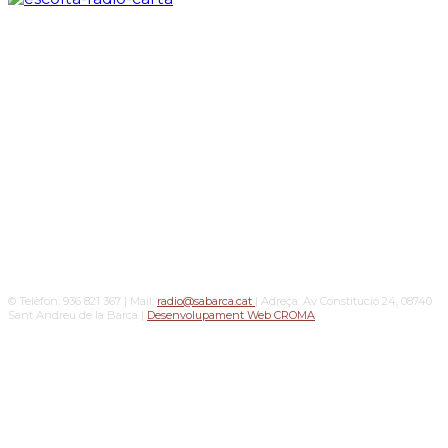
© Telèfon: 936 821 367 | Mail:
radio@sabarca.cat
| Adreça: Av Constitució 24, 08740
Sant Andreu de la Barca |
Desenvolupament Web CROMA