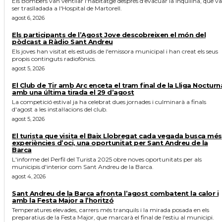
Els Bombers van ventilar l'habitatge després d'evacuar la inquilina, que va
ser traslladada a l'Hospital de Martorell.
agost 6, 2026
Els participants de l’Agost Jove descobreixen el món del
pòdcast a Ràdio Sant Andreu
Els joves han visitat els estudis de l'emissora municipal i han creat els seus
propis continguts radiofònics.
agost 5, 2026
El Club de Tir amb Arc enceta el tram final de la Lliga Nocturn
amb una última tirada el 29 d’agost
La competició estival ja ha celebrat dues jornades i culminarà a finals
d'agost a les instal·lacions del club.
agost 5, 2026
El turista que visita el Baix Llobregat cada vegada busca més
experiències d’oci, una oportunitat per Sant Andreu de la
Barca
L'informe del Perfil del Turista 2025 obre noves oportunitats per als
municipis d'interior com Sant Andreu de la Barca.
agost 4, 2026
Sant Andreu de la Barca afronta l’agost combatent la calor i
amb la Festa Major a l’horitzó
Temperatures elevades, carrers més tranquils i la mirada posada en els
preparatius de la Festa Major, que marcarà el final de l'estiu al municipi.