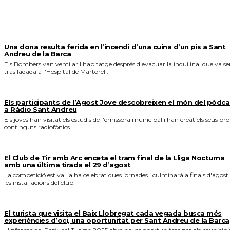
MÉS NOTICIES
Una dona resulta ferida en l’incendi d’una cuina d’un pis a Sant
Andreu de la Barca
Els Bombers van ventilar l'habitatge després d'evacuar la inquilina, que va se
traslladada a l'Hospital de Martorell.
Els participants de l’Agost Jove descobreixen el món del pòdca
a Ràdio Sant Andreu
Els joves han visitat els estudis de l'emissora municipal i han creat els seus pro
continguts radiofònics.
El Club de Tir amb Arc enceta el tram final de la Lliga Nocturna
amb una última tirada el 29 d’agost
La competició estival ja ha celebrat dues jornades i culminarà a finals d'agost
les instal·lacions del club.
El turista que visita el Baix Llobregat cada vegada busca més
experiències d’oci, una oportunitat per Sant Andreu de la Barca