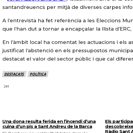
santandreuencs per mitjà de diverses carpes inform
A l’entrevista ha fet referència a les Eleccions M
que l’han dut a tornar a encapçalar la llista d’ERC, 
En l’àmbit local ha comentat les actuacions i els a
justificat l’abstenció en els pressupostos municipal
destacat el valor del sector públic i que cal diferen
DESTACATS
POLÍTICA
241
MÉS NOTICIES
Una dona resulta ferida en l’incendi d’una
Els particip
cuina d’un pis a Sant Andreu de la Barca
descobreixe
Ràdio Sant 