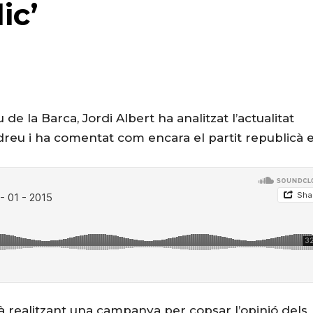
ic’
 la Barca, Jordi Albert ha analitzat l’actualitat
dreu i ha comentat com encara el partit republicà e
realitzant una campanya per copsar l’opinió dels