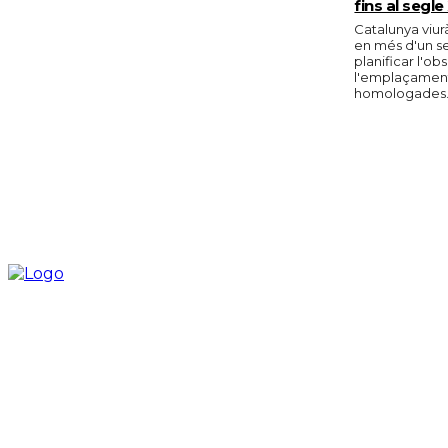
fins al segle
Catalunya viurà
en més d'un s
planificar l'o
l'emplaçament 
homologades