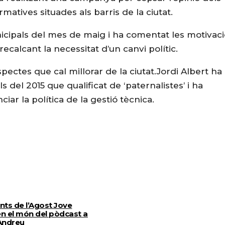
atives situades als barris de la ciutat.
unicipals del mes de maig i ha comentat les motivac
recalcant la necessitat d’un canvi polític.
spectes que cal millorar de la ciutat.Jordi Albert ha
s del 2015 que qualificat de ‘paternalistes’ i ha
ciar la política de la gestió tècnica.
ants de l’Agost Jove
n el món del pòdcast a
Andreu