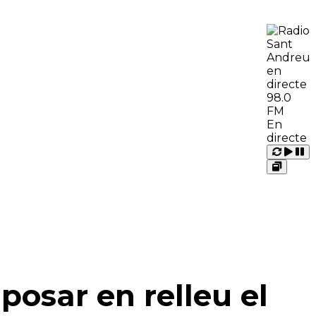
98.0
FM
En
directe
Carrega
Repr
Pausa
Open
MORE
QUI SOM
 RÀDIO
CONTACTE
posar en relleu el