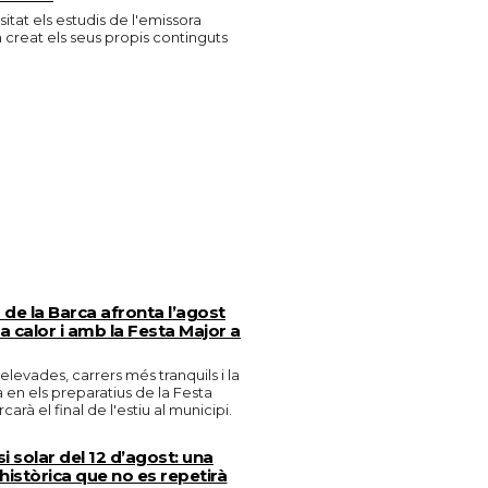
isitat els estudis de l'emissora
n creat els seus propis continguts
de la Barca afronta l’agost
 calor i amb la Festa Major a
levades, carrers més tranquils i la
en els preparatius de la Festa
arà el final de l'estiu al municipi.
si solar del 12 d’agost: una
històrica que no es repetirà