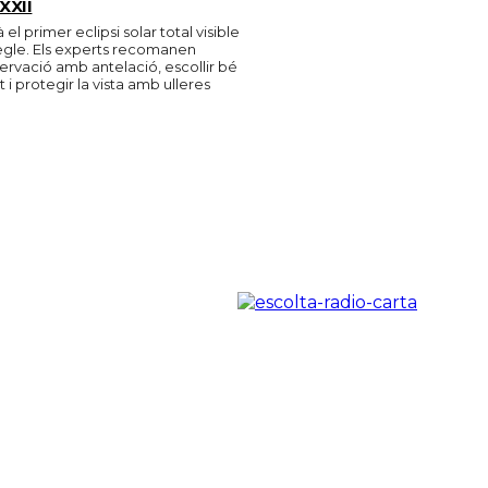
 XXII
 el primer eclipsi solar total visible
egle. Els experts recomanen
bservació amb antelació, escollir bé
i protegir la vista amb ulleres
.