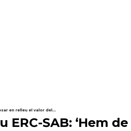
RAELLA
RÀDIO A LA CARTA
BUTLLETÍ DIGITAL
r en relleu el valor del...
eu ERC-SAB: ‘Hem de 