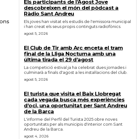
Els participants de l’Agost Jove
descobreixen el món del pòdcast a
Ràdio Sant Andreu
ions
Els joves han visitat els estudis de l'emissora municipal
i han creat els seus propis continguts radiofònics.
agost 5, 2026
El Club de Tir amb Arc enceta el tram
final de la Lliga Nocturna amb una
última tirada el 29 d’agost
La competició estival ja ha celebrat dues jornades i
culminarà a finals d'agost a les instal·lacions del club.
agost 5, 2026
El turista que visita el Baix Llobregat
cada vegada busca més experiències
d’oci, una oportunitat per Sant Andreu
de la Barca
L'informe del Perfil del Turista 2025 obre noves
oportunitats per als municipis d'interior com Sant
Andreu de la Barca.
agost 4, 2026