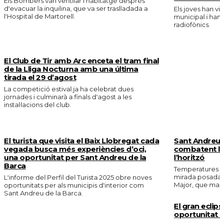
Els Bombers van ventilar l'habitatge després
d'evacuar la inquilina, que va ser traslladada a
Els joves han v
l'Hospital de Martorell.
municipal i ha
radiofònics.
El Club de Tir amb Arc enceta el tram final
de la Lliga Nocturna amb una última
tirada el 29 d’agost
La competició estival ja ha celebrat dues
jornades i culminarà a finals d'agost a les
instal·lacions del club.
El turista que visita el Baix Llobregat cada
Sant Andreu 
vegada busca més experiències d’oci,
combatent la
una oportunitat per Sant Andreu de la
l’horitzó
Barca
Temperatures e
mirada posada 
L'informe del Perfil del Turista 2025 obre noves
Major, que marc
oportunitats per als municipis d'interior com
Sant Andreu de la Barca.
El gran eclip
oportunitat 