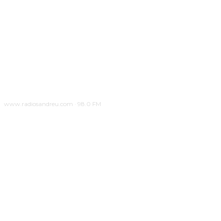
www.radiosandreu.com · 98.0 FM