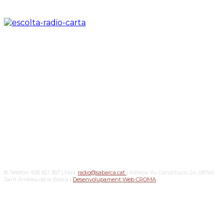
© Telèfon: 936 821 367 | Mail:
radio@sabarca.cat
| Adreça: Av Constitució 24, 08740
Sant Andreu de la Barca |
Desenvolupament Web CROMA