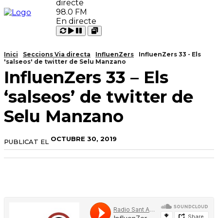
98.0 FM
En directe
Carregant
Reproduir
Open
Pausar
Inici
Seccions Via directa
InfluenZers
InfluenZers 33 - Els
'salseos' de twitter de Selu Manzano
InfluenZers 33 – Els
‘salseos’ de twitter de
Selu Manzano
OCTUBRE 30, 2019
PUBLICAT EL