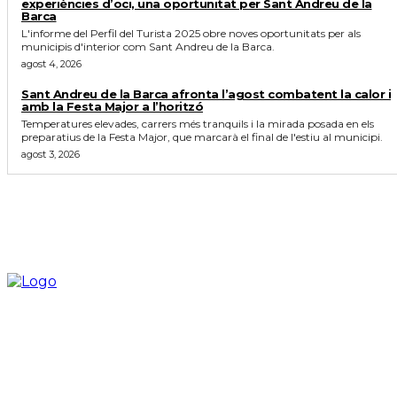
experiències d’oci, una oportunitat per Sant Andreu de la
Barca
L'informe del Perfil del Turista 2025 obre noves oportunitats per als
municipis d'interior com Sant Andreu de la Barca.
agost 4, 2026
Sant Andreu de la Barca afronta l’agost combatent la calor i
amb la Festa Major a l’horitzó
Temperatures elevades, carrers més tranquils i la mirada posada en els
preparatius de la Festa Major, que marcarà el final de l'estiu al municipi.
agost 3, 2026