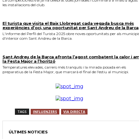
La competició estival ja ha celebrat dues jornades i culminarà a finals d'agost
les instal·lacions del club.
El turista que visita el Baix Llobregat cada vegada busca més
experiències d’oci, una oportunitat per Sant Andreu de la Barca
L'informe del Perfil del Turista 2025 obre noves oportunitats per als municipi
d'interior com Sant Andreu de la Barca.
Sant Andreu de la Barca afronta l’agost combatent la calor i a
la Festa Major a l’horitzó
Temperatures elevades, carrers més tranquils i la mirada posada en els
preparatius de la Festa Major, que marcarà el final de l'estiu al municipi.
TAGS
INFLUENZERS
VIA DIRECTA
ÚLTIMES NOTICIES