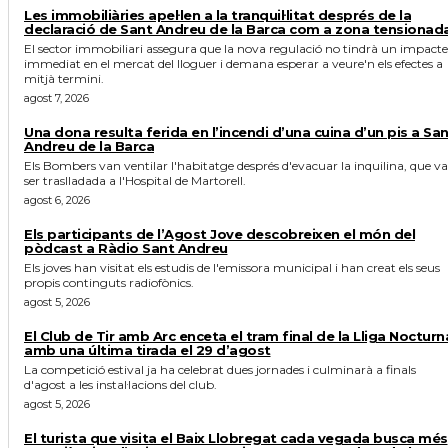
Les immobiliàries apel·len a la tranquil·litat després de la
declaració de Sant Andreu de la Barca com a zona tensionad
El sector immobiliari assegura que la nova regulació no tindrà un impacte
immediat en el mercat del lloguer i demana esperar a veure'n els efectes a
mitjà termini.
agost 7, 2026
Una dona resulta ferida en l’incendi d’una cuina d’un pis a Sa
Andreu de la Barca
Els Bombers van ventilar l'habitatge després d'evacuar la inquilina, que va
ser traslladada a l'Hospital de Martorell.
agost 6, 2026
Els participants de l’Agost Jove descobreixen el món del
pòdcast a Ràdio Sant Andreu
Els joves han visitat els estudis de l'emissora municipal i han creat els seus
propis continguts radiofònics.
agost 5, 2026
El Club de Tir amb Arc enceta el tram final de la Lliga Nocturn
amb una última tirada el 29 d’agost
La competició estival ja ha celebrat dues jornades i culminarà a finals
d'agost a les instal·lacions del club.
agost 5, 2026
El turista que visita el Baix Llobregat cada vegada busca més