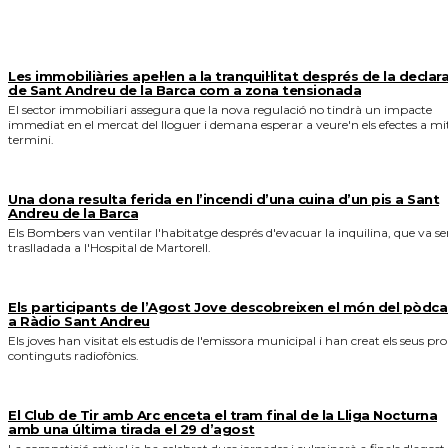
MÉS NOTICIES
Les immobiliàries apel·len a la tranquil·litat després de la declar
de Sant Andreu de la Barca com a zona tensionada
El sector immobiliari assegura que la nova regulació no tindrà un impacte
immediat en el mercat del lloguer i demana esperar a veure'n els efectes a mi
termini.
Una dona resulta ferida en l’incendi d’una cuina d’un pis a Sant
Andreu de la Barca
Els Bombers van ventilar l'habitatge després d'evacuar la inquilina, que va se
traslladada a l'Hospital de Martorell.
Els participants de l’Agost Jove descobreixen el món del pòdca
a Ràdio Sant Andreu
Els joves han visitat els estudis de l'emissora municipal i han creat els seus pro
continguts radiofònics.
El Club de Tir amb Arc enceta el tram final de la Lliga Nocturna
amb una última tirada el 29 d’agost