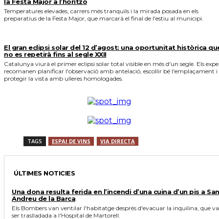
la Festa Major a l’horitzó
Temperatures elevades, carrers més tranquils i la mirada posada en els
preparatius de la Festa Major, que marcarà el final de l'estiu al municipi.
El gran eclipsi solar del 12 d’agost: una oportunitat històrica qu
no es repetirà fins al segle XXII
Catalunya viurà el primer eclipsi solar total visible en més d'un segle. Els expe
recomanen planificar l'observació amb antelació, escollir bé l'emplaçament i
protegir la vista amb ulleres homologades.
TAGS
ESPAI DE VINS
VIA DIRECTA
ÚLTIMES NOTICIES
Una dona resulta ferida en l’incendi d’una cuina d’un pis a Sa
Andreu de la Barca
Els Bombers van ventilar l'habitatge després d'evacuar la inquilina, que va
ser traslladada a l'Hospital de Martorell.