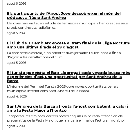
agost 6, 2026
Els participants de l’Agost Jove descobreixen el món del
pòdcast a Ràdio Sant Andreu
Els joves han visitat els estudis de l'emissora municipal i han creat els seus
propis continguts radiofònics.
agost 5, 2026
El Club de Tir amb Arc enceta el tram final de la Lliga Nocturn
amb una última tirada el 29 d’agost
La competició estival ja ha celebrat dues jornades i culminarà a finals
d'agost a les instal·lacions del club.
agost 5, 2026
El turista que visita el Baix Llobregat cada vegada busca més
experiències d’oci, una oportunitat per Sant Andreu de la
Barca
L'informe del Perfil del Turista 2025 obre noves oportunitats per als
municipis d'interior com Sant Andreu de la Barca.
agost 4, 2026
Sant Andreu de la Barca afronta l’agost combatent la calor i
amb la Festa Major a l’horitzó
Temperatures elevades, carrers més tranquils i la mirada posada en els
preparatius de la Festa Major, que marcarà el final de l'estiu al municipi.
agost 3, 2026