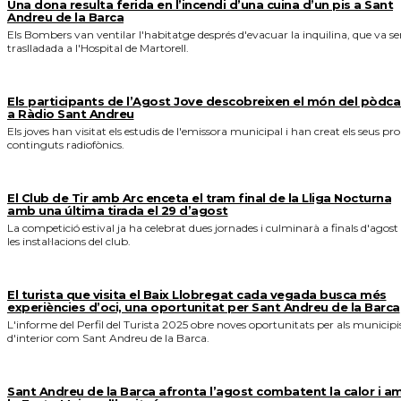
Una dona resulta ferida en l’incendi d’una cuina d’un pis a Sant
Andreu de la Barca
Els Bombers van ventilar l'habitatge després d'evacuar la inquilina, que va se
traslladada a l'Hospital de Martorell.
Els participants de l’Agost Jove descobreixen el món del pòdca
a Ràdio Sant Andreu
Els joves han visitat els estudis de l'emissora municipal i han creat els seus pro
continguts radiofònics.
El Club de Tir amb Arc enceta el tram final de la Lliga Nocturna
amb una última tirada el 29 d’agost
La competició estival ja ha celebrat dues jornades i culminarà a finals d'agost
les instal·lacions del club.
El turista que visita el Baix Llobregat cada vegada busca més
experiències d’oci, una oportunitat per Sant Andreu de la Barca
L'informe del Perfil del Turista 2025 obre noves oportunitats per als municipi
d'interior com Sant Andreu de la Barca.
Sant Andreu de la Barca afronta l’agost combatent la calor i a