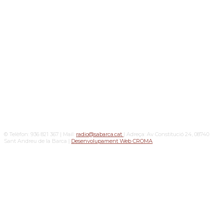
© Telèfon: 936 821 367 | Mail:
radio@sabarca.cat
| Adreça: Av Constitució 24, 08740
Sant Andreu de la Barca |
Desenvolupament Web CROMA