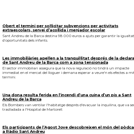
MÉS NOTICIES
Obert el termini per sol·licitar subvencions per activitats
extraescolars, servei d’acollida i menjador escolar
Sant Andreu de la Barca destina 98.000 euros a ajuts per garantir la igualta
d’oportunitats dels infants.
Les immobiliàries apel·len a la tranquil·litat després de la declar
de Sant Andreu de la Barca com a zona tensionada
El sector immobiliari assegura que la nova regulació no tindrà un impacte
immediat en el mercat del lloguer i demana esperar a veure'n els efectes a mi
termini.
Una dona resulta ferida en l’incendi d’una cuina d’un pis a Sant
Andreu de la Barca
Els Bombers van ventilar l'habitatge després d'evacuar la inquilina, que va se
traslladada a l'Hospital de Martorell.
Els participants de l’Agost Jove descobreixen el món del pòdca
a Ràdio Sant Andreu