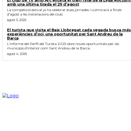
amb una última tirada el 29 d’agost
La competició estival ja ha celebrat dues jornades i culminarà a finals
d'agost a les instal·lacions del club.
agost 5, 2026
El turista que visita el Baix Llobregat cada vegada busca més
experiències d’oci, una oportunitat per Sant Andreu de la
Barca
L'informe del Perfil del Turista 2025 obre noves oportunitats per als
municipis d'interior com Sant Andreu de la Barca.
agost 4, 2026