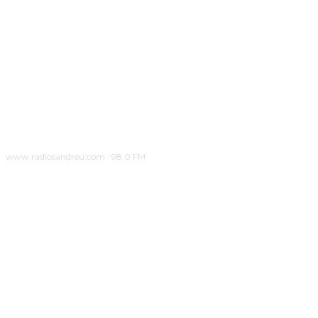
www.radiosandreu.com · 98.0 FM