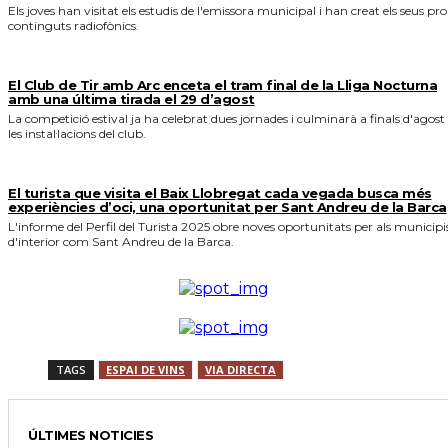
Els joves han visitat els estudis de l'emissora municipal i han creat els seus pro
continguts radiofònics.
El Club de Tir amb Arc enceta el tram final de la Lliga Nocturna
amb una última tirada el 29 d’agost
La competició estival ja ha celebrat dues jornades i culminarà a finals d'agost
les instal·lacions del club.
El turista que visita el Baix Llobregat cada vegada busca més
experiències d’oci, una oportunitat per Sant Andreu de la Barca
L'informe del Perfil del Turista 2025 obre noves oportunitats per als municipi
d'interior com Sant Andreu de la Barca.
TAGS
ESPAI DE VINS
VIA DIRECTA
ÚLTIMES NOTICIES