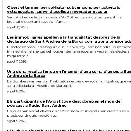
Obert el termini per sol·licitar subvencions per activitats
extraescolars, servei d’acollida i menjador escolar
Sant Andreu de la Barca destina 98.000 euros a ajuts per garantir la
igualtat d’oportunitats dels infants.
agost 10, 2026
Les immobiliàries apel·len a la tranquil·litat després de la
declaració de Sant Andreu de la Barca com a zona tensionad
El sector immobiliari assegura que la nova regulació no tindrà un impacte
immediat en el mercat del lloguer i demana esperar a veure'n els efectes a
mitjà termini.
agost 7, 2026
Una dona resulta ferida en l’incendi d’una cuina d’un pis a Sa
Andreu de la Barca
Els Bombers van ventilar l'habitatge després d'evacuar la inquilina, que va
ser traslladada a l'Hospital de Martorell.
agost 6, 2026
Els participants de l’Agost Jove descobreixen el món del
pòdcast a Ràdio Sant Andreu
Els joves han visitat els estudis de l'emissora municipal i han creat els seus
propis continguts radiofònics.
agost 5, 2026
El Club de Tir amb Arc enceta el tram final de la Lliga Nocturn