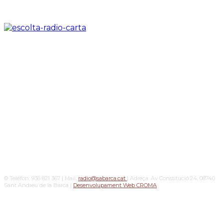
© Telèfon: 936 821 367 | Mail:
radio@sabarca.cat
| Adreça: Av Constitució 24, 08740
Sant Andreu de la Barca |
Desenvolupament Web CROMA