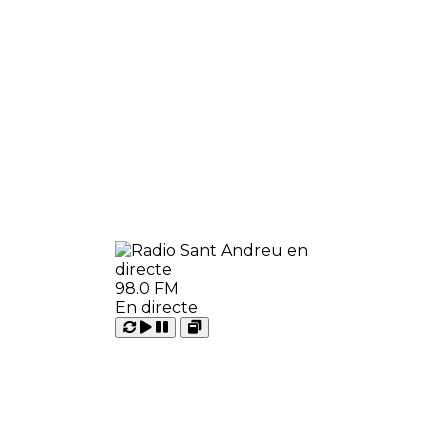
98.0 FM
En directe
Carregant
Reproduir
Open
Pausar