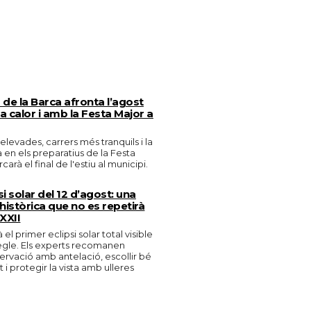
de la Barca afronta l’agost
 calor i amb la Festa Major a
levades, carrers més tranquils i la
en els preparatius de la Festa
arà el final de l'estiu al municipi.
si solar del 12 d’agost: una
històrica que no es repetirà
 XXII
 el primer eclipsi solar total visible
egle. Els experts recomanen
bservació amb antelació, escollir bé
i protegir la vista amb ulleres
.