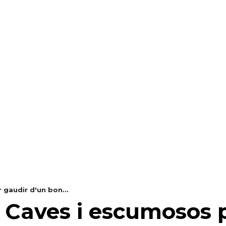
RAELLA
RÀDIO A LA CARTA
BUTLLETÍ DIGITAL
 gaudir d'un bon...
 Caves i escumosos 