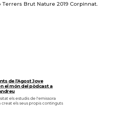
Terrers Brut Nature 2019 Corpinnat.
ants de l’Agost Jove
n el món del pòdcast a
Andreu
isitat els estudis de l'emissora
n creat els seus propis continguts