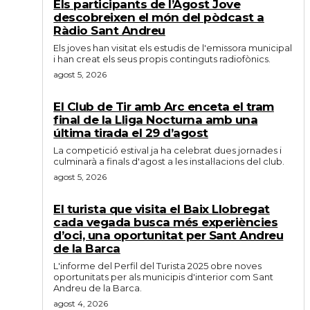
Els participants de l’Agost Jove
descobreixen el món del pòdcast a
Ràdio Sant Andreu
Els joves han visitat els estudis de l'emissora municipal
i han creat els seus propis continguts radiofònics.
agost 5, 2026
El Club de Tir amb Arc enceta el tram
final de la Lliga Nocturna amb una
última tirada el 29 d’agost
La competició estival ja ha celebrat dues jornades i
culminarà a finals d'agost a les instal·lacions del club.
agost 5, 2026
El turista que visita el Baix Llobregat
cada vegada busca més experiències
d’oci, una oportunitat per Sant Andreu
de la Barca
L'informe del Perfil del Turista 2025 obre noves
oportunitats per als municipis d'interior com Sant
Andreu de la Barca.
agost 4, 2026