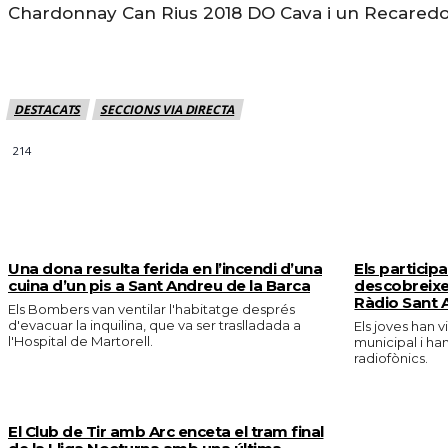
Chardonnay Can Rius 2018 DO Cava i un Recaredo 
DESTACATS
SECCIONS VIA DIRECTA
214
MÉS NOTICIES
Una dona resulta ferida en l’incendi d’una
Els particip
cuina d’un pis a Sant Andreu de la Barca
descobreixe
Ràdio Sant 
Els Bombers van ventilar l'habitatge després
d'evacuar la inquilina, que va ser traslladada a
Els joves han v
l'Hospital de Martorell.
municipal i ha
radiofònics.
El Club de Tir amb Arc enceta el tram final