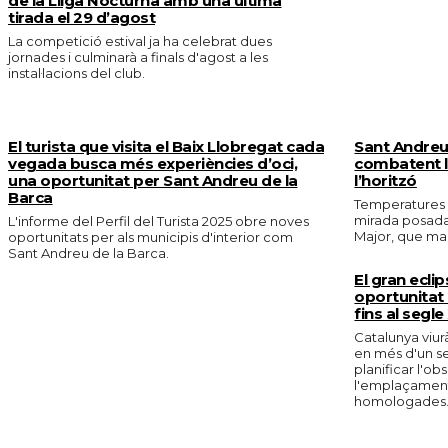
de la Lliga Nocturna amb una última
tirada el 29 d’agost
La competició estival ja ha celebrat dues
jornades i culminarà a finals d'agost a les
instal·lacions del club.
El turista que visita el Baix Llobregat cada
Sant Andreu 
vegada busca més experiències d’oci,
combatent la
una oportunitat per Sant Andreu de la
l’horitzó
Barca
Temperatures e
mirada posada 
L'informe del Perfil del Turista 2025 obre noves
Major, que marc
oportunitats per als municipis d'interior com
Sant Andreu de la Barca.
El gran eclip
oportunitat 
fins al segle
Catalunya viurà
en més d'un s
planificar l'o
l'emplaçament 
homologades