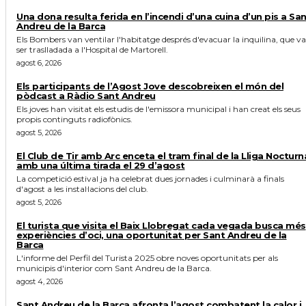
Una dona resulta ferida en l’incendi d’una cuina d’un pis a Sa
Andreu de la Barca
Els Bombers van ventilar l'habitatge després d'evacuar la inquilina, que va
ser traslladada a l'Hospital de Martorell.
agost 6, 2026
Els participants de l’Agost Jove descobreixen el món del
pòdcast a Ràdio Sant Andreu
Els joves han visitat els estudis de l'emissora municipal i han creat els seus
propis continguts radiofònics.
agost 5, 2026
El Club de Tir amb Arc enceta el tram final de la Lliga Nocturn
amb una última tirada el 29 d’agost
La competició estival ja ha celebrat dues jornades i culminarà a finals
d'agost a les instal·lacions del club.
agost 5, 2026
El turista que visita el Baix Llobregat cada vegada busca més
experiències d’oci, una oportunitat per Sant Andreu de la
Barca
L'informe del Perfil del Turista 2025 obre noves oportunitats per als
municipis d'interior com Sant Andreu de la Barca.
agost 4, 2026
Sant Andreu de la Barca afronta l’agost combatent la calor i