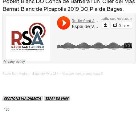
Poblet Blanc DO Conca de Barberá i un Oller del Mas
Bernat Blanc de Picapolls 2019 DO Pla de Bages.
Radio Sant Andreu
·
Espai de Vins 234 – Vins per maridar amb bacallà
SECCIONS VIA DIRECTA
ESPAI DE VINS
130
MÉS NOTICIES