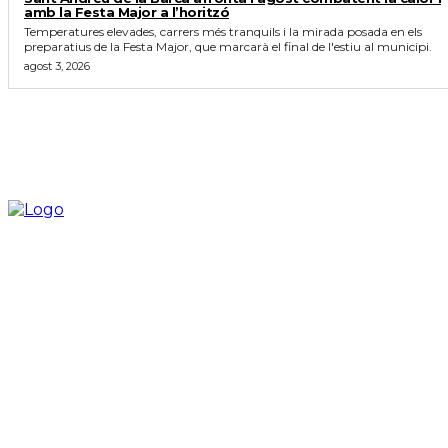
amb la Festa Major a l’horitzó
Temperatures elevades, carrers més tranquils i la mirada posada en els
preparatius de la Festa Major, que marcarà el final de l'estiu al municipi.
agost 3, 2026