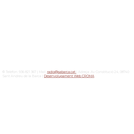
© Telèfon: 936 821 367 | Mail:
radio@sabarca.cat
| Adreça: Av Constitució 24, 08740
Sant Andreu de la Barca |
Desenvolupament Web CROMA