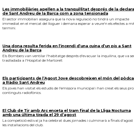
Les immobiliàries apel·len a la tranquil·litat després de la declar
de Sant Andreu de la Barca com a zona tensionada
El sector immobiliari assegura que la nova regulació no tindrà un impacte
immediat en el mercat del lloguer i demana esperar a veure'n els efectes a mi
termini.
Una dona resulta ferida en l’incendi d’una cuina d’un pis a Sant
Andreu de la Barca
Els Bombers van ventilar l'habitatge després d'evacuar la inquilina, que va se
traslladada a l'Hospital de Martorell.
Els participants de l’Agost Jove descobreixen el món del pòdca
a Ràdio Sant Andreu
Els joves han visitat els estudis de l'emissora municipal i han creat els seus pro
continguts radiofònics.
El Club de Tir amb Arc enceta el tram final de la Lliga Nocturna
amb una última tirada el 29 d’agost
La competició estival ja ha celebrat dues jornades i culminarà a finals d'agost
les instal·lacions del club.