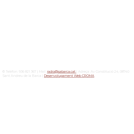
© Telèfon: 936 821 367 | Mail:
radio@sabarca.cat
| Adreça: Av Constitució 24, 08740
Sant Andreu de la Barca |
Desenvolupament Web CROMA