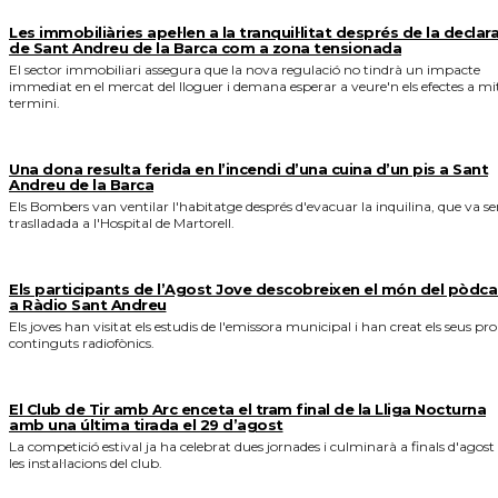
Les immobiliàries apel·len a la tranquil·litat després de la declar
de Sant Andreu de la Barca com a zona tensionada
El sector immobiliari assegura que la nova regulació no tindrà un impacte
immediat en el mercat del lloguer i demana esperar a veure'n els efectes a mi
termini.
Una dona resulta ferida en l’incendi d’una cuina d’un pis a Sant
Andreu de la Barca
Els Bombers van ventilar l'habitatge després d'evacuar la inquilina, que va se
traslladada a l'Hospital de Martorell.
Els participants de l’Agost Jove descobreixen el món del pòdca
a Ràdio Sant Andreu
Els joves han visitat els estudis de l'emissora municipal i han creat els seus pro
continguts radiofònics.
El Club de Tir amb Arc enceta el tram final de la Lliga Nocturna
amb una última tirada el 29 d’agost
La competició estival ja ha celebrat dues jornades i culminarà a finals d'agost
les instal·lacions del club.