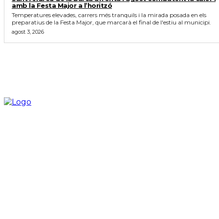
amb la Festa Major a l’horitzó
Temperatures elevades, carrers més tranquils i la mirada posada en els
preparatius de la Festa Major, que marcarà el final de l'estiu al municipi.
agost 3, 2026