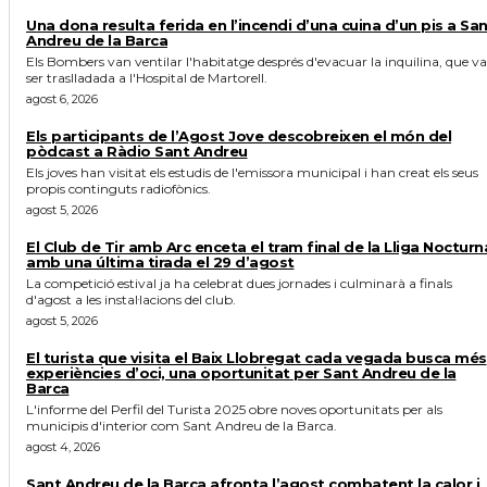
Una dona resulta ferida en l’incendi d’una cuina d’un pis a Sa
Andreu de la Barca
Els Bombers van ventilar l'habitatge després d'evacuar la inquilina, que va
ser traslladada a l'Hospital de Martorell.
agost 6, 2026
Els participants de l’Agost Jove descobreixen el món del
pòdcast a Ràdio Sant Andreu
Els joves han visitat els estudis de l'emissora municipal i han creat els seus
propis continguts radiofònics.
agost 5, 2026
El Club de Tir amb Arc enceta el tram final de la Lliga Nocturn
amb una última tirada el 29 d’agost
La competició estival ja ha celebrat dues jornades i culminarà a finals
d'agost a les instal·lacions del club.
agost 5, 2026
El turista que visita el Baix Llobregat cada vegada busca més
experiències d’oci, una oportunitat per Sant Andreu de la
Barca
L'informe del Perfil del Turista 2025 obre noves oportunitats per als
municipis d'interior com Sant Andreu de la Barca.
agost 4, 2026
Sant Andreu de la Barca afronta l’agost combatent la calor i