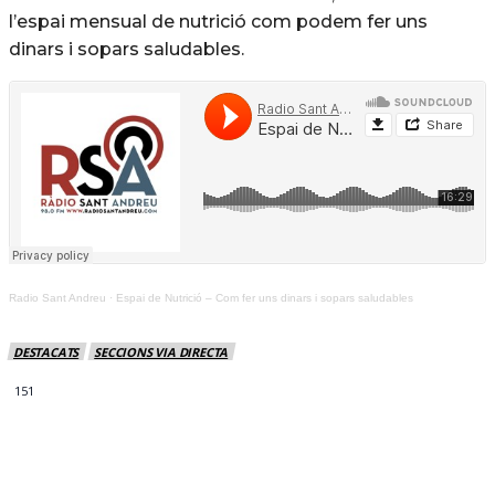
l’espai mensual de nutrició com podem fer uns
dinars i sopars saludables.
Radio Sant Andreu
·
Espai de Nutrició – Com fer uns dinars i sopars saludables
DESTACATS
SECCIONS VIA DIRECTA
151
MÉS NOTICIES