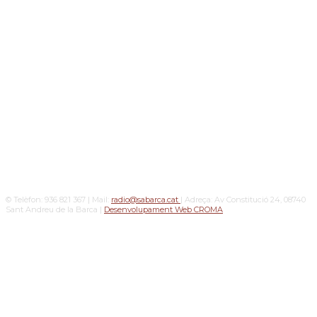
© Telèfon: 936 821 367 | Mail:
radio@sabarca.cat
| Adreça: Av Constitució 24, 08740
Sant Andreu de la Barca |
Desenvolupament Web CROMA