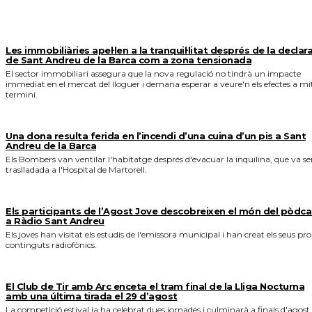
MÉS NOTICIES
Les immobiliàries apel·len a la tranquil·litat després de la declar
de Sant Andreu de la Barca com a zona tensionada
El sector immobiliari assegura que la nova regulació no tindrà un impacte
immediat en el mercat del lloguer i demana esperar a veure'n els efectes a mi
termini.
Una dona resulta ferida en l’incendi d’una cuina d’un pis a Sant
Andreu de la Barca
Els Bombers van ventilar l'habitatge després d'evacuar la inquilina, que va se
traslladada a l'Hospital de Martorell.
Els participants de l’Agost Jove descobreixen el món del pòdca
a Ràdio Sant Andreu
Els joves han visitat els estudis de l'emissora municipal i han creat els seus pro
continguts radiofònics.
El Club de Tir amb Arc enceta el tram final de la Lliga Nocturna
amb una última tirada el 29 d’agost
La competició estival ja ha celebrat dues jornades i culminarà a finals d'agost