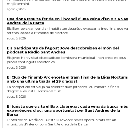
mitjà termini.
agost 7, 2026
Una dona resulta ferida en l’incendi d’una cuina d’un pis a Sa
Andreu de la Barca
Els Bombers van ventilar l'habitatge després d'evacuar la inquilina, que va
ser traslladada a l'Hospital de Martorell.
agost 6, 2026
Els participants de l’Agost Jove descobreixen el món del
pòdcast a Ràdio Sant Andreu
Els joves han visitat els estudis de l'emissora municipal i han creat els seus
propis continguts radiofònics.
agost 5, 2026
El Club de Tir amb Arc enceta el tram final de la Lliga Nocturn
amb una última tirada el 29 d’agost
La competició estival ja ha celebrat dues jornades i culminarà a finals
d'agost a les instal·lacions del club.
agost 5, 2026
El turista que visita el Baix Llobregat cada vegada busca més
experiències d’oci, una oportunitat per Sant Andreu de la
Barca
L'informe del Perfil del Turista 2025 obre noves oportunitats per als
municipis d'interior com Sant Andreu de la Barca.