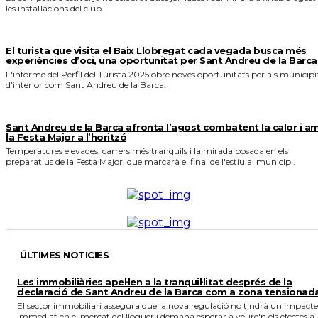
les instal·lacions del club.
El turista que visita el Baix Llobregat cada vegada busca més
experiències d’oci, una oportunitat per Sant Andreu de la Barca
L'informe del Perfil del Turista 2025 obre noves oportunitats per als municipi
d'interior com Sant Andreu de la Barca.
Sant Andreu de la Barca afronta l’agost combatent la calor i a
la Festa Major a l’horitzó
Temperatures elevades, carrers més tranquils i la mirada posada en els
preparatius de la Festa Major, que marcarà el final de l'estiu al municipi.
ÚLTIMES NOTICIES
Les immobiliàries apel·len a la tranquil·litat després de la
declaració de Sant Andreu de la Barca com a zona tensionad
El sector immobiliari assegura que la nova regulació no tindrà un impacte
immediat en el mercat del lloguer i demana esperar a veure'n els efectes a