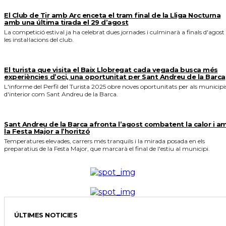
El Club de Tir amb Arc enceta el tram final de la Lliga Nocturna
amb una última tirada el 29 d’agost
La competició estival ja ha celebrat dues jornades i culminarà a finals d'agost
les instal·lacions del club.
El turista que visita el Baix Llobregat cada vegada busca més
experiències d’oci, una oportunitat per Sant Andreu de la Barca
L'informe del Perfil del Turista 2025 obre noves oportunitats per als municipi
d'interior com Sant Andreu de la Barca.
Sant Andreu de la Barca afronta l’agost combatent la calor i a
la Festa Major a l’horitzó
Temperatures elevades, carrers més tranquils i la mirada posada en els
preparatius de la Festa Major, que marcarà el final de l'estiu al municipi.
ÚLTIMES NOTICIES