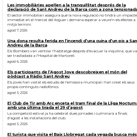
Les immobiliàries apel·len a la tranquil·litat després de la
declaració de Sant Andreu de la Barca com a zona tensionad
El sector immobiliari assegura que la nova regulació no tindrà un impacte
immediat en el mercat del lloguer i demana esperar a veure'n els efectes a
mitjà termini.
agost 7, 2026
Una dona resulta ferida en l’incendi d’una cuina d’un pis a Sa
Andreu de la Barca
Els Bombers van ventilar l'habitatge després d'evacuar la inquilina, que va
ser traslladada a l'Hospital de Martorell.
agost 6, 2026
Els participants de l’Agost Jove descobreixen el món del
pòdcast a Ràdio Sant Andreu
Els joves han visitat els estudis de l'emissora municipal i han creat els seus
propis continguts radiofònics.
agost 5, 2026
El Club de Tir amb Arc enceta el tram final de la Lliga Nocturn
amb una última tirada el 29 d’agost
La competició estival ja ha celebrat dues jornades i culminarà a finals
d'agost a les instal·lacions del club.
agost 5, 2026
El turista que visita el Baix Llobregat cada vegada busca més