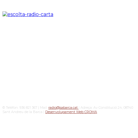
© Telèfon: 936 821 367 | Mail:
radio@sabarca.cat
| Adreça: Av Constitució 24, 08740
Sant Andreu de la Barca |
Desenvolupament Web CROMA