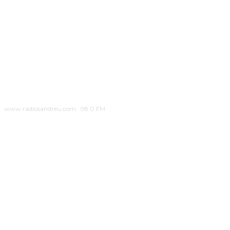
www.radiosandreu.com · 98.0 FM