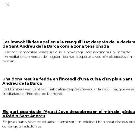
199
MÉS NOTICIES
Les immobiliàries apel·len a la tranquil·litat després de la declar
de Sant Andreu de la Barca com a zona tensionada
El sector immobiliari assegura que la nova regulació no tindrà un impacte
immediat en el mercat del lloguer i demana esperar a veure'n els efectes a mi
termini.
Una dona resulta ferida en l’incendi d’una cuina d’un pis a Sant
Andreu de la Barca
Els Bombers van ventilar l'habitatge després d'evacuar la inquilina, que va se
traslladada a l'Hospital de Martorell.
Els participants de l’Agost Jove descobreixen el món del pòdca
a Ràdio Sant Andreu
Els joves han visitat els estudis de l'emissora municipal i han creat els seus pro
continguts radiofònics.