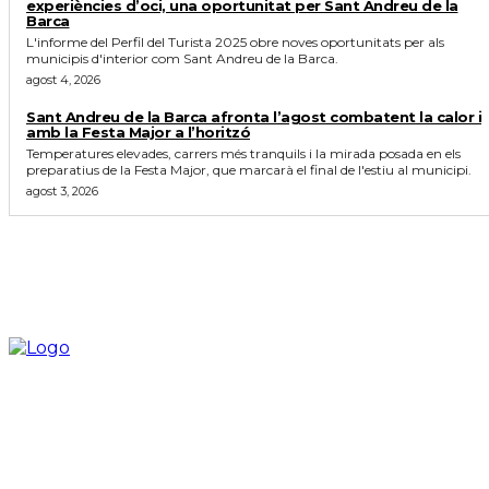
experiències d’oci, una oportunitat per Sant Andreu de la
Barca
L'informe del Perfil del Turista 2025 obre noves oportunitats per als
municipis d'interior com Sant Andreu de la Barca.
agost 4, 2026
Sant Andreu de la Barca afronta l’agost combatent la calor i
amb la Festa Major a l’horitzó
Temperatures elevades, carrers més tranquils i la mirada posada en els
preparatius de la Festa Major, que marcarà el final de l'estiu al municipi.
agost 3, 2026