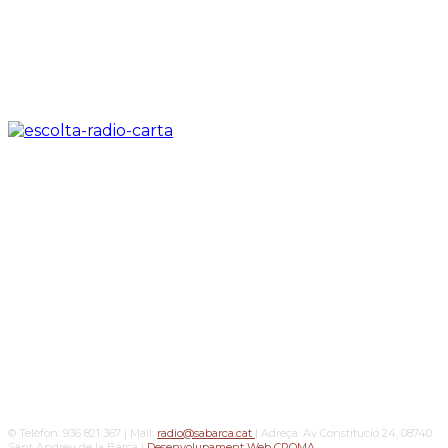
© Telèfon: 936 821 367 | Mail:
radio@sabarca.cat
| Adreça: Av Constitució 24, 08740
Sant Andreu de la Barca |
Desenvolupament Web CROMA