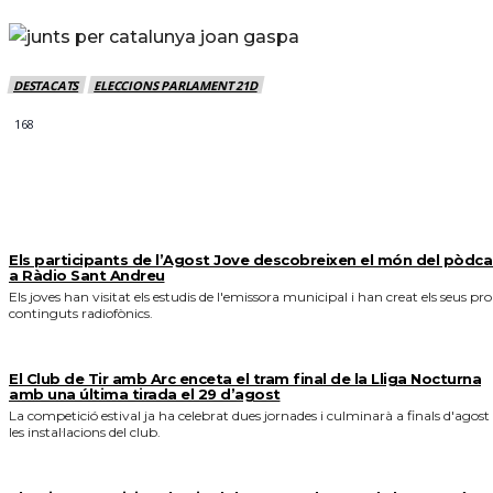
DESTACATS
ELECCIONS PARLAMENT 21D
168
MÉS NOTICIES
Els participants de l’Agost Jove descobreixen el món del pòdca
a Ràdio Sant Andreu
Els joves han visitat els estudis de l'emissora municipal i han creat els seus pro
continguts radiofònics.
El Club de Tir amb Arc enceta el tram final de la Lliga Nocturna
amb una última tirada el 29 d’agost
La competició estival ja ha celebrat dues jornades i culminarà a finals d'agost
les instal·lacions del club.