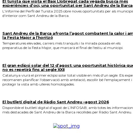
El turista que visita el Baix Llobregat cada vegada busca més
experiències d’oci, una oportunitat per Sant Andreu de la Barca
L'informe del Perfil del Turista 2025 obre noves oportunitats per als municipi
d'interior com Sant Andreu de la Barca.
Sant Andreu de la Barca afronta l’agost combatent la calor i a
la Festa Major a l’horitzó
Temperatures elevades, carrers més tranquils i la mirada posada en els
preparatius de la Festa Major, que marcarà el final de l'estiu al municipi.
El gran eclipsi solar del 12 d’agost: una oportunitat històrica qu
no es repetirà fins al segle XXII
Catalunya viurà el primer eclipsi solar total visible en més d'un segle. Els expe
recomanen planificar l'observació amb antelació, escollir bé l'emplaçament i
protegir la vista amb ulleres homologades.
El butlletí digital de Ràdio Sant Andreu –agost 2026
Disponible el butlletí digital d'agost de L’INFOSAB, amb totes les informacion
més destacades de Sant Andreu de la Barca recollides per Ràdio Sant Andreu.