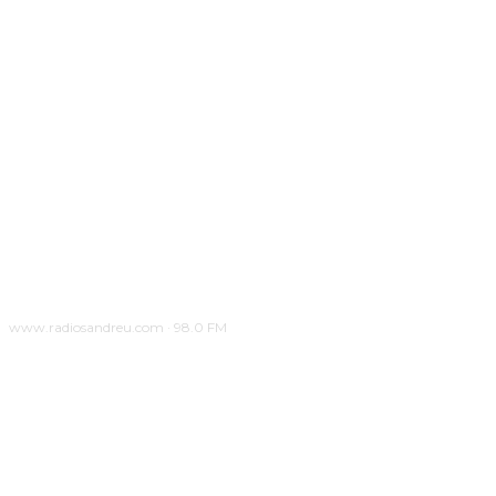
www.radiosandreu.com · 98.0 FM