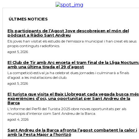
ÚLTIMES NOTICIES
Els participants de l’Agost Jove descobreixen el món del
pòdcast a Ràdio Sant Andreu
Els joves han visitat els estudis de l'emissora municipal i han creat els seus
propis continguts radiofònics.
agost 5, 2026
El Club de Tir amb Arc enceta el tram final de la Lliga Nocturn
amb una última tirada el 29 d’agost
La competició estival ja ha celebrat dues jornades i culminarà a finals
d'agost a les instal·lacions del club.
agost 5, 2026
El turista que visita el Baix Llobregat cada vegada busca més
experiències d’oci, una oportunitat per Sant Andreu de la
Barca
L'informe del Perfil del Turista 2025 obre noves oportunitats per als
municipis d'interior com Sant Andreu de la Barca.
agost 4, 2026
Sant Andreu de la Barca afronta l’agost combatent la calor i
amb la Festa Major a l’horitzó