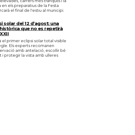
levades, carrers més tranquils i la
en els preparatius de la Festa
arà el final de l'estiu al municipi.
si solar del 12 d’agost: una
històrica que no es repetirà
 XXII
 el primer eclipsi solar total visible
egle. Els experts recomanen
bservació amb antelació, escollir bé
i protegir la vista amb ulleres
.