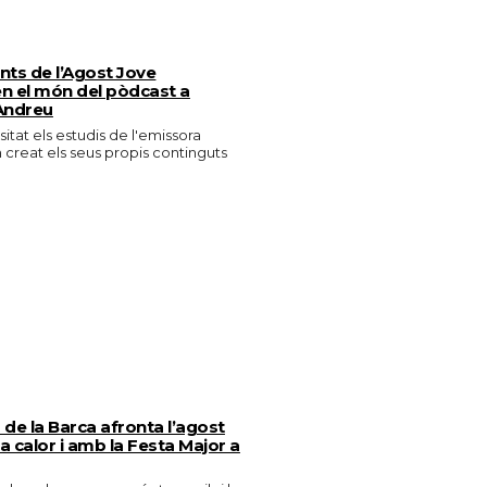
ants de l’Agost Jove
n el món del pòdcast a
Andreu
isitat els estudis de l'emissora
n creat els seus propis continguts
de la Barca afronta l’agost
 calor i amb la Festa Major a