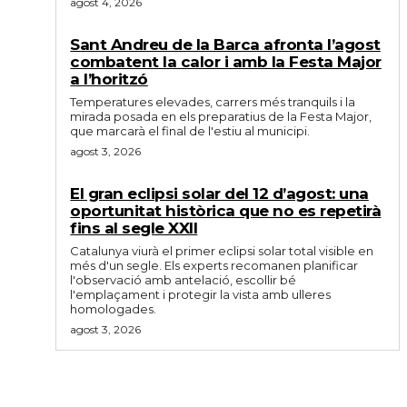
agost 4, 2026
Sant Andreu de la Barca afronta l’agost
combatent la calor i amb la Festa Major
a l’horitzó
Temperatures elevades, carrers més tranquils i la
mirada posada en els preparatius de la Festa Major,
que marcarà el final de l'estiu al municipi.
agost 3, 2026
El gran eclipsi solar del 12 d’agost: una
oportunitat històrica que no es repetirà
fins al segle XXII
Catalunya viurà el primer eclipsi solar total visible en
més d'un segle. Els experts recomanen planificar
l'observació amb antelació, escollir bé
l'emplaçament i protegir la vista amb ulleres
homologades.
agost 3, 2026