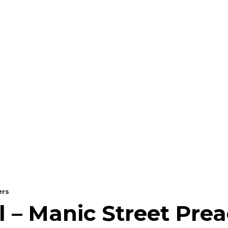
RAELLA
RÀDIO A LA CARTA
BUTLLETÍ DIGITAL
ers
l – Manic Street Pre