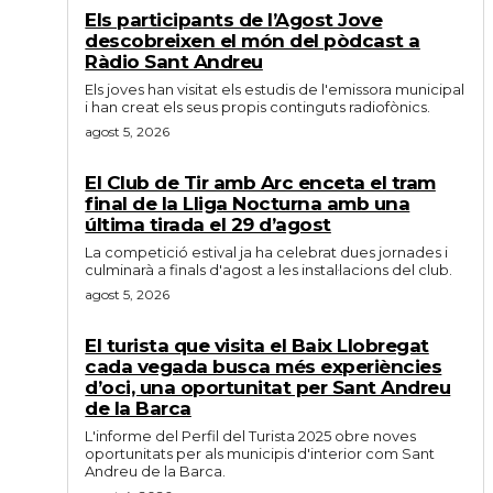
Els participants de l’Agost Jove
descobreixen el món del pòdcast a
Ràdio Sant Andreu
Els joves han visitat els estudis de l'emissora municipal
i han creat els seus propis continguts radiofònics.
agost 5, 2026
El Club de Tir amb Arc enceta el tram
final de la Lliga Nocturna amb una
última tirada el 29 d’agost
La competició estival ja ha celebrat dues jornades i
culminarà a finals d'agost a les instal·lacions del club.
agost 5, 2026
El turista que visita el Baix Llobregat
cada vegada busca més experiències
d’oci, una oportunitat per Sant Andreu
de la Barca
L'informe del Perfil del Turista 2025 obre noves
oportunitats per als municipis d'interior com Sant
Andreu de la Barca.