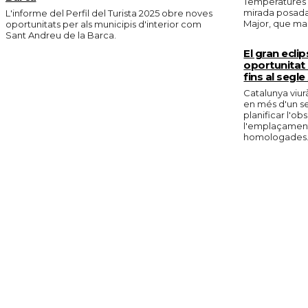
Temperatures e
mirada posada 
L'informe del Perfil del Turista 2025 obre noves
Major, que marc
oportunitats per als municipis d'interior com
Sant Andreu de la Barca.
El gran eclip
oportunitat 
fins al segle
Catalunya viurà
en més d'un s
planificar l'o
l'emplaçament 
homologades