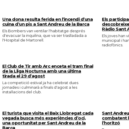
MÉS NOTICIES
Una dona resulta ferida en l’incendi d’una
Els particip
cuina d’un pis a Sant Andreu de la Barca
descobreixe
Ràdio Sant 
Els Bombers van ventilar l'habitatge després
d'evacuar la inquilina, que va ser traslladada a
Els joves han v
l'Hospital de Martorell.
municipal i ha
radiofònics.
El Club de Tir amb Arc enceta el tram final
de la Lliga Nocturna amb una última
tirada el 29 d’agost
La competició estival ja ha celebrat dues
jornades i culminarà a finals d'agost a les
instal·lacions del club.
El turista que visita el Baix Llobregat cada
Sant Andreu 
vegada busca més experiències d’oci,
combatent la
una oportunitat per Sant Andreu de la
l’horitzó
Barca