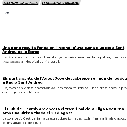
SECCIONS VIA DIRECTA
EL DICCIONARI MUSICAL
126
MÉS NOTICIES
Una dona resulta ferida en l’incendi d’una cuina d’un pis a Sant
Andreu de la Barca
Els Bombers van ventilar l'habitatge després d'evacuar la inquilina, que va se
traslladada a l'Hospital de Martorell.
Els participants de l’Agost Jove descobreixen el món del pòdca
a Ràdio Sant Andreu
Els joves han visitat els estudis de l'emissora municipal i han creat els seus pro
continguts radiofònics.
El Club de Tir amb Arc enceta el tram final de la Lliga Nocturna
amb una última tirada el 29 d’agost
La competició estival ja ha celebrat dues jornades i culminarà a finals d'agost
les instal·lacions del club.