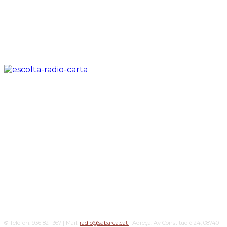
© Telèfon: 936 821 367 | Mail:
radio@sabarca.cat
| Adreça: Av Constitució 24, 08740