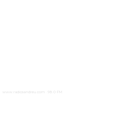
www.radiosandreu.com · 98.0 FM