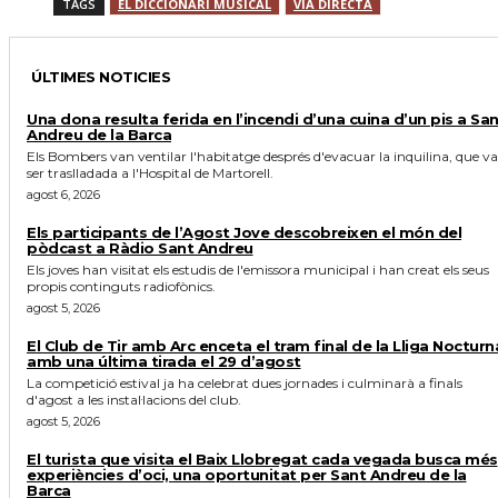
TAGS
EL DICCIONARI MUSICAL
VIA DIRECTA
ÚLTIMES NOTICIES
Una dona resulta ferida en l’incendi d’una cuina d’un pis a Sa
Andreu de la Barca
Els Bombers van ventilar l'habitatge després d'evacuar la inquilina, que va
ser traslladada a l'Hospital de Martorell.
agost 6, 2026
Els participants de l’Agost Jove descobreixen el món del
pòdcast a Ràdio Sant Andreu
Els joves han visitat els estudis de l'emissora municipal i han creat els seus
propis continguts radiofònics.
agost 5, 2026
El Club de Tir amb Arc enceta el tram final de la Lliga Nocturn
amb una última tirada el 29 d’agost
La competició estival ja ha celebrat dues jornades i culminarà a finals
d'agost a les instal·lacions del club.
agost 5, 2026
El turista que visita el Baix Llobregat cada vegada busca més
experiències d’oci, una oportunitat per Sant Andreu de la
Barca