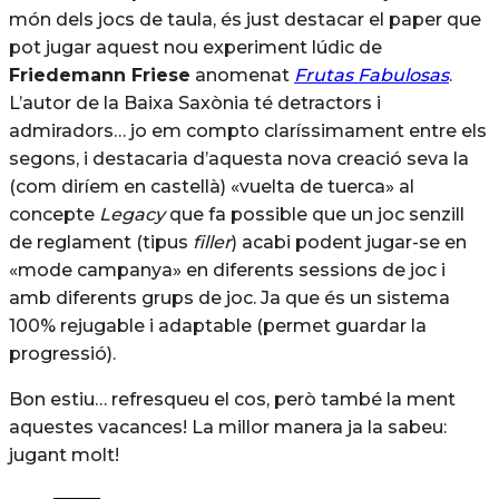
món dels jocs de taula, és just destacar el paper que
pot jugar aquest nou experiment lúdic de
Friedemann Friese
anomenat
Frutas Fabulosas
.
L’autor de la Baixa Saxònia té detractors i
admiradors… jo em compto claríssimament entre els
segons, i destacaria d’aquesta nova creació seva la
(com diríem en castellà) «vuelta de tuerca» al
concepte
Legacy
que fa possible que un joc senzill
de reglament (tipus
filler
) acabi podent jugar-se en
«mode campanya» en diferents sessions de joc i
amb diferents grups de joc. Ja que és un sistema
100% rejugable i adaptable (permet guardar la
progressió).
Bon estiu… refresqueu el cos, però també la ment
aquestes vacances! La millor manera ja la sabeu:
jugant molt!