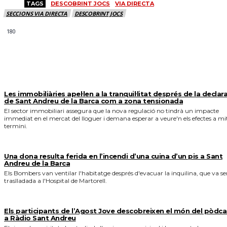
TAGS
DESCOBRINT JOCS
VIA DIRECTA
SECCIONS VIA DIRECTA
DESCOBRINT JOCS
180
MÉS NOTICIES
Les immobiliàries apel·len a la tranquil·litat després de la declar
de Sant Andreu de la Barca com a zona tensionada
El sector immobiliari assegura que la nova regulació no tindrà un impacte
immediat en el mercat del lloguer i demana esperar a veure'n els efectes a mi
termini.
Una dona resulta ferida en l’incendi d’una cuina d’un pis a Sant
Andreu de la Barca
Els Bombers van ventilar l'habitatge després d'evacuar la inquilina, que va se
traslladada a l'Hospital de Martorell.
Els participants de l’Agost Jove descobreixen el món del pòdca
a Ràdio Sant Andreu