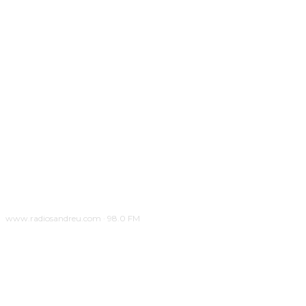
www.radiosandreu.com · 98.0 FM