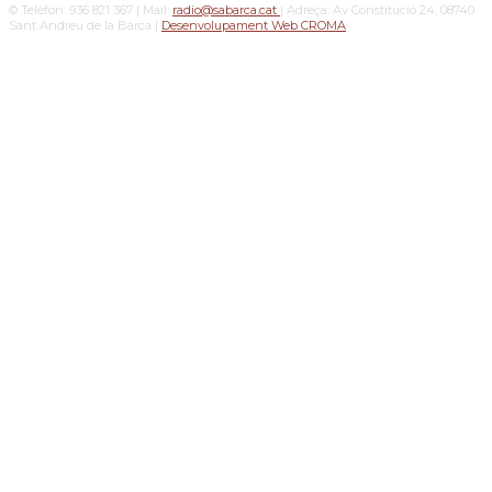
© Telèfon: 936 821 367 | Mail:
radio@sabarca.cat
| Adreça: Av Constitució 24, 08740
Sant Andreu de la Barca |
Desenvolupament Web CROMA