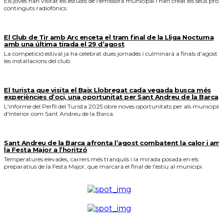
Els joves han visitat els estudis de l'emissora municipal i han creat els seus pro
continguts radiofònics.
El Club de Tir amb Arc enceta el tram final de la Lliga Nocturna
amb una última tirada el 29 d’agost
La competició estival ja ha celebrat dues jornades i culminarà a finals d'agost
les instal·lacions del club.
El turista que visita el Baix Llobregat cada vegada busca més
experiències d’oci, una oportunitat per Sant Andreu de la Barca
L'informe del Perfil del Turista 2025 obre noves oportunitats per als municipi
d'interior com Sant Andreu de la Barca.
Sant Andreu de la Barca afronta l’agost combatent la calor i a
la Festa Major a l’horitzó
Temperatures elevades, carrers més tranquils i la mirada posada en els
preparatius de la Festa Major, que marcarà el final de l'estiu al municipi.