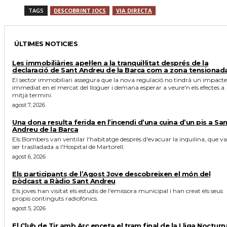
TAGS
DESCOBRINT JOCS
VIA DIRECTA
ÚLTIMES NOTICIES
Les immobiliàries apel·len a la tranquil·litat després de la
declaració de Sant Andreu de la Barca com a zona tensionad
El sector immobiliari assegura que la nova regulació no tindrà un impacte
immediat en el mercat del lloguer i demana esperar a veure'n els efectes a
mitjà termini.
agost 7, 2026
Una dona resulta ferida en l’incendi d’una cuina d’un pis a Sa
Andreu de la Barca
Els Bombers van ventilar l'habitatge després d'evacuar la inquilina, que va
ser traslladada a l'Hospital de Martorell.
agost 6, 2026
Els participants de l’Agost Jove descobreixen el món del
pòdcast a Ràdio Sant Andreu
Els joves han visitat els estudis de l'emissora municipal i han creat els seus
propis continguts radiofònics.
agost 5, 2026
El Club de Tir amb Arc enceta el tram final de la Lliga Nocturn