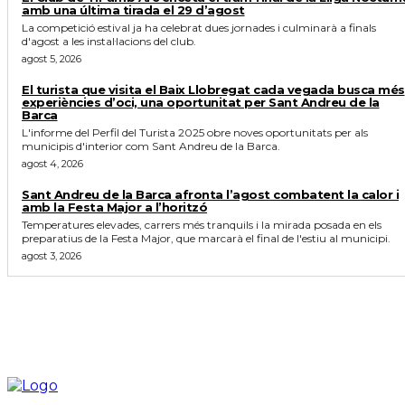
amb una última tirada el 29 d’agost
La competició estival ja ha celebrat dues jornades i culminarà a finals
d'agost a les instal·lacions del club.
agost 5, 2026
El turista que visita el Baix Llobregat cada vegada busca més
experiències d’oci, una oportunitat per Sant Andreu de la
Barca
L'informe del Perfil del Turista 2025 obre noves oportunitats per als
municipis d'interior com Sant Andreu de la Barca.
agost 4, 2026
Sant Andreu de la Barca afronta l’agost combatent la calor i
amb la Festa Major a l’horitzó
Temperatures elevades, carrers més tranquils i la mirada posada en els
preparatius de la Festa Major, que marcarà el final de l'estiu al municipi.
agost 3, 2026